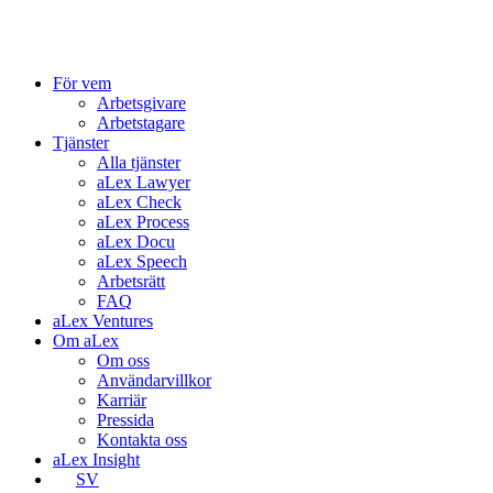
För vem
Arbetsgivare
Arbetstagare
Tjänster
Alla tjänster
aLex Lawyer
aLex Check
aLex Process
aLex Docu
aLex Speech
Arbetsrätt
FAQ
aLex Ventures
Om aLex
Om oss
Användarvillkor
Karriär
Pressida
Kontakta oss
aLex Insight
SV