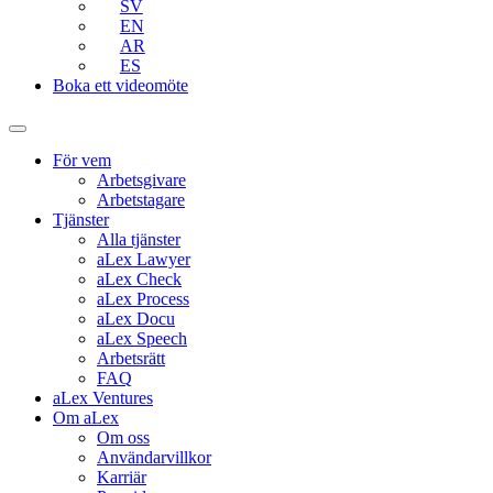
SV
EN
AR
ES
Boka ett videomöte
För vem
Arbetsgivare
Arbetstagare
Tjänster
Alla tjänster
aLex Lawyer
aLex Check
aLex Process
aLex Docu
aLex Speech
Arbetsrätt
FAQ
aLex Ventures
Om aLex
Om oss
Användarvillkor
Karriär