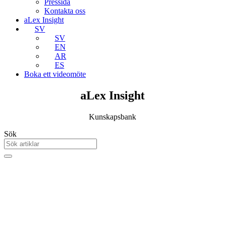
Pressida
Kontakta oss
aLex Insight
SV
SV
EN
AR
ES
Boka ett videomöte
aLex Insight
Kunskapsbank
Sök