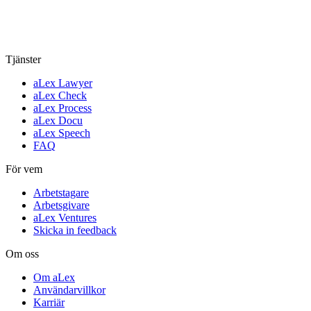
Tjänster
aLex Lawyer
aLex Check
aLex Process
aLex Docu
aLex Speech
FAQ
För vem
Arbetstagare
Arbetsgivare
aLex Ventures
Skicka in feedback
Om oss
Om aLex
Användarvillkor
Karriär