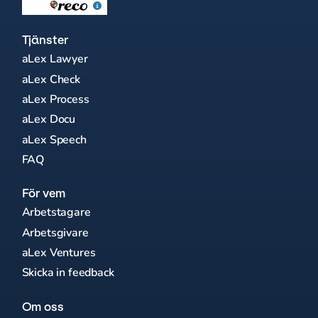
Tjänster
aLex Lawyer
aLex Check
aLex Process
aLex Docu
aLex Speech
FAQ
För vem
Arbetstagare
Arbetsgivare
aLex Ventures
Skicka in feedback
Om oss