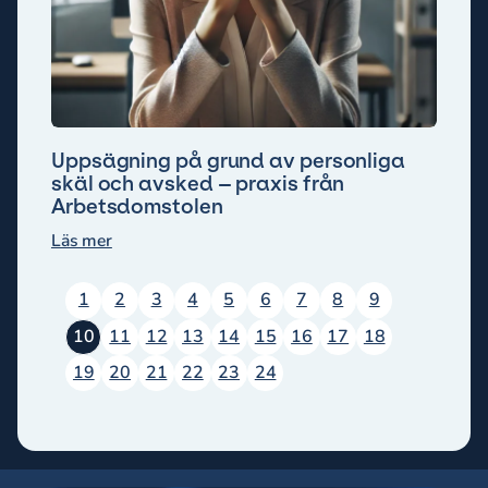
Uppsägning på grund av personliga
skäl och avsked – praxis från
Arbetsdomstolen
Läs mer
1
2
3
4
5
6
7
8
9
10
11
12
13
14
15
16
17
18
19
20
21
22
23
24