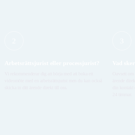
2
3
Arbetsrättsjurist eller processjurist?
Vad sker
Vi rekommenderar dig att börja med att boka ett
Oavsett om d
videomöte med en arbetsrättsjurist men du kan också
ärende direk
skicka in ditt ärende direkt till oss.
din kontakt 
24 timmar.