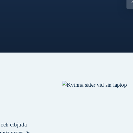
n och erbjuda
liga priser, är