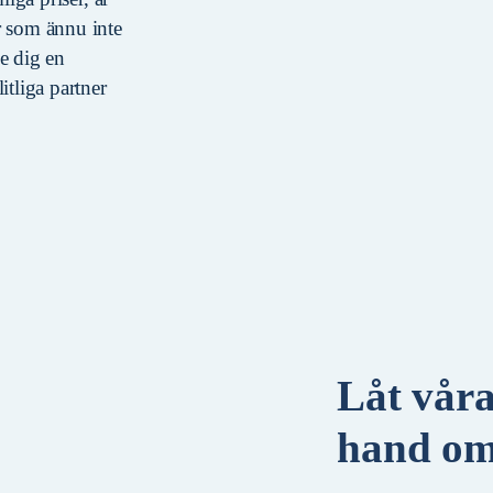
r som ännu inte
ge dig en
itliga partner
Låt våra
hand om