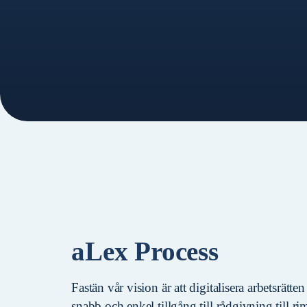
aLex Process
Fastän vår vision är att digitalisera arbetsrätte
snabb och enkel tillgång till rådgivning till rim