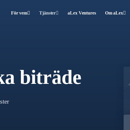
För vem
Tjänster
aLex Ventures
Om aLex
ka biträde
ster