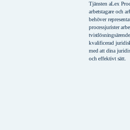
Tjänsten aLex Proce
arbetstagare och arb
behöver representa
processjurister arb
tvistlösningsärenden
kvalificerad juridi
med att dina juridi
och effektivt sätt.