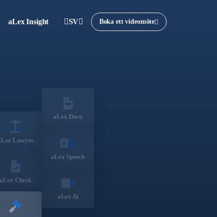
aLex Insight
SV
Boka ett videomöte
aLex Docu
aLex Lawyer
aLex Speech
aLex Check
aLex Ai