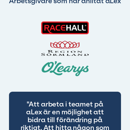
Arbetsgivare som har anlitat aLex
"Att arbeta i teamet på
aLex är en möjlighet att
bidra till förändring på
riktigt. Att hitta någon som