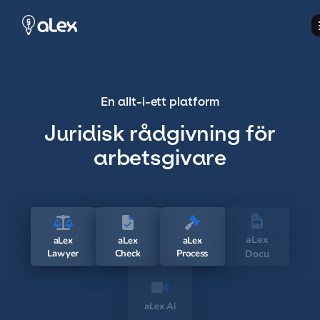
En allt-i-ett platform
Juridisk rådgivning för
arbetsgivare
aLex
aLex
aLex
aLex
Lawyer
Check
Process
Docu
aLex Ai