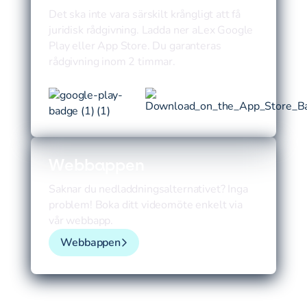
Det ska inte vara särskilt krångligt att få
juridisk rådgivning. Ladda ner aLex Google
Play eller App Store. Du garanteras
rådgivning inom 2 timmar.
Webbappen
Saknar du nedladdningsalternativet? Inga
problem! Boka ditt videomöte enkelt via
vår webbapp.
Webbappen