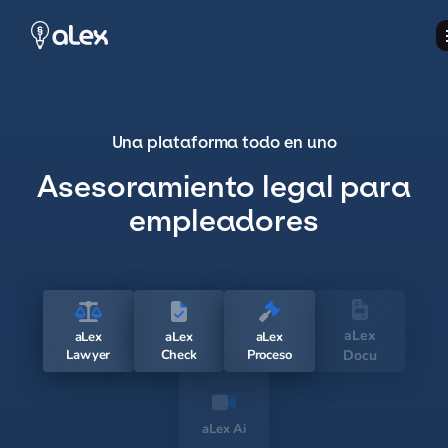
Una plataforma todo en uno
Asesoramiento legal para
empleadores
aLex
aLex
aLex
aLex
Lawyer
Check
Proceso
Docu
aLex Ai