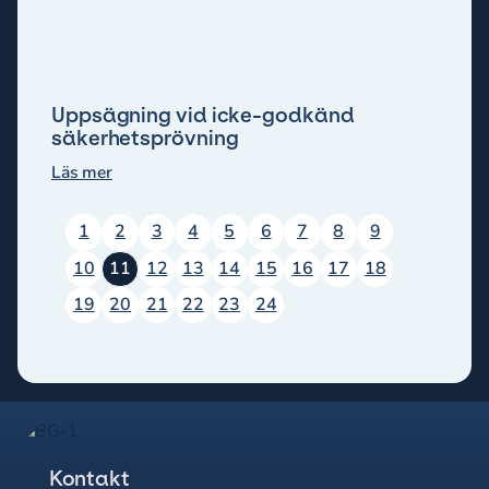
Uppsägning vid icke-godkänd
säkerhetsprövning
Läs mer
1
2
3
4
5
6
7
8
9
10
11
12
13
14
15
16
17
18
19
20
21
22
23
24
Kontakt