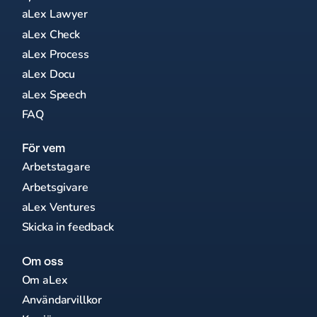
aLex Lawyer
aLex Check
aLex Process
aLex Docu
aLex Speech
FAQ
För vem
Arbetstagare
Arbetsgivare
aLex Ventures
Skicka in feedback
Om oss
Om aLex
Användarvillkor