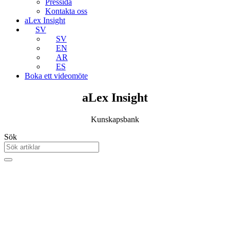
Pressida
Kontakta oss
aLex Insight
SV
SV
EN
AR
ES
Boka ett videomöte
aLex Insight
Kunskapsbank
Sök