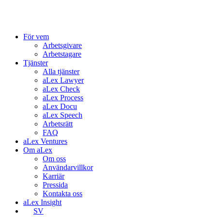
För vem
Arbetsgivare
Arbetstagare
Tjänster
Alla tjänster
aLex Lawyer
aLex Check
aLex Process
aLex Docu
aLex Speech
Arbetsrätt
FAQ
aLex Ventures
Om aLex
Om oss
Användarvillkor
Karriär
Pressida
Kontakta oss
aLex Insight
SV