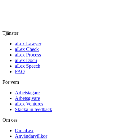
Tjänster
aLex Lawyer
aLex Check
aLex Process
aLex Docu
aLex Speech
FAQ
För vem
Arbetstagare
Arbetsgivare
aLex Ventures
Skicka in feedback
Om oss
Om aLex
Användarvillkor