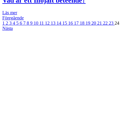
Vad är ett Illojalt beteende?
Läs mer
Föregående
1
2
3
4
5
6
7
8
9
10
11
12
13
14
15
16
17
18
19
20
21
22
23
24
Nästa