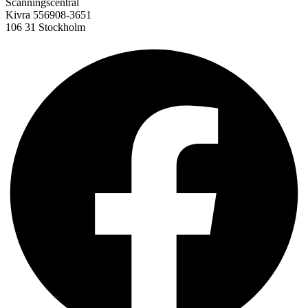
Scanningscentral
Kivra 556908-3651
106 31 Stockholm