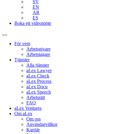
SV
EN
AR
ES
Boka ett videomöte
För vem
Arbetsgivare
Arbetstagare
Tjänster
Alla tjänster
aLex Lawyer
aLex Check
aLex Process
aLex Docu
aLex Speech
Arbetsrätt
FAQ
aLex Ventures
Om aLex
Om oss
Användarvillkor
Karriär