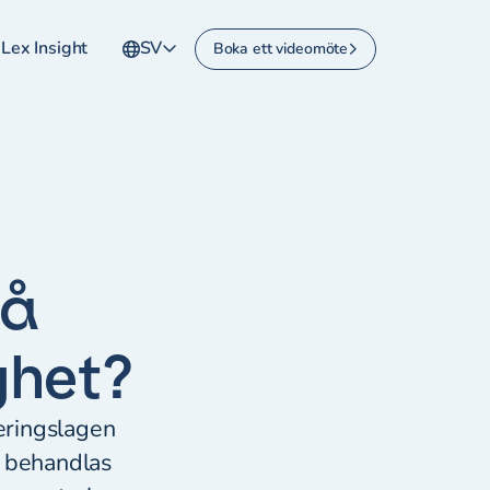
Lex Insight
SV
Boka ett videomöte
på
ghet?
neringslagen
n behandlas