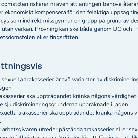
v domstolen riskerar ni även att antingen behöva återa
er ekonomiskt kompensera för den felaktiga uppsägni
cys som indirekt missgynnar en grupp på grund av der
bli utan verkan. Prövning kan ske både genom DO och i
etsdomstolen eller tingsrätten.
tningsvis
 sexuella trakasserier är två varianter av diskriminerin
lagen
trakasserier ska uppträdandet kränka någons värdighe
 sju diskrimineringsgrunderna uppräknade i lagen.
sexuella trakasserier ska uppträdandet kränka någons v
.
tt arbetsgivaren utreder påstådda trakasserier eller sex
nde fall vidtar aktiva åtgärder för att förhindra att li