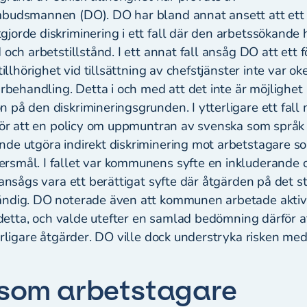
mbudsmannen (DO). DO har bland annat ansett att ett
jorde diskriminering i ett fall där den arbetssökand
 och arbetstillstånd. I ett annat fall ansåg DO att ett
tillhörighet vid tillsättning av chefstjänster inte var oke
ärbehandling. Detta i och med att det inte är möjlighet a
 på den diskrimineringsgrunden. I ytterligare ett fal
 för att en policy om uppmuntran av svenska som språ
de utgöra indirekt diskriminering mot arbetstagare s
smål. I fallet var kommunens syfte en inkluderande 
 ansågs vara ett berättigat syfte där åtgärden på det s
ändig. DO noterade även att kommunen arbetade aktiv
l detta, och valde utefter en samlad bedömning därför a
erligare åtgärder. DO ville dock understryka risken me
 som arbetstagare