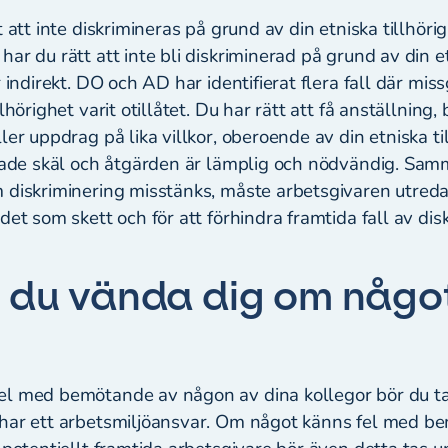
t att inte diskrimineras på grund av din etniska tillhöri
ar du rätt att inte bli diskriminerad på grund av din et
r indirekt. DO och AD har identifierat flera fall där m
lhörighet varit otillåtet. Du har rätt att få anställning,
ler uppdrag på lika villkor, oberoende av din etniska ti
igade skäl och åtgärden är lämplig och nödvändig. Samm
 diskriminering misstänks, måste arbetsgivaren utreda
det som skett och för att förhindra framtida fall av dis
 du vända dig om någo
el med bemötande av någon av dina kollegor bör du t
har ett arbetsmiljöansvar. Om något känns fel med be