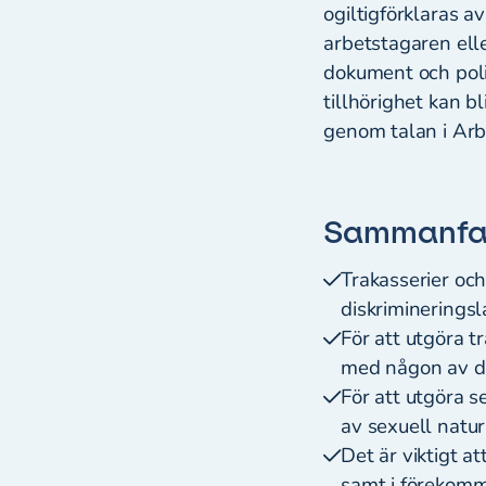
ogiltigförklaras a
arbetstagaren ell
dokument och poli
tillhörighet kan 
genom talan i Arb
Sammanfat
Trakasserier och
diskriminerings
För att utgöra 
med någon av de
För att utgöra 
av sexuell natur
Det är viktigt a
samt i förekomma