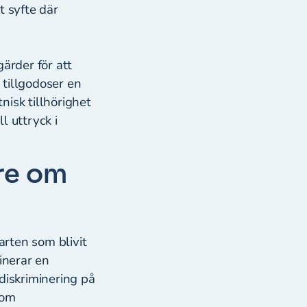
t syfte där
ärder för att
 tillgodoser en
nisk tillhörighet
l uttryck i
re om
arten som blivit
inerar en
diskriminering på
som