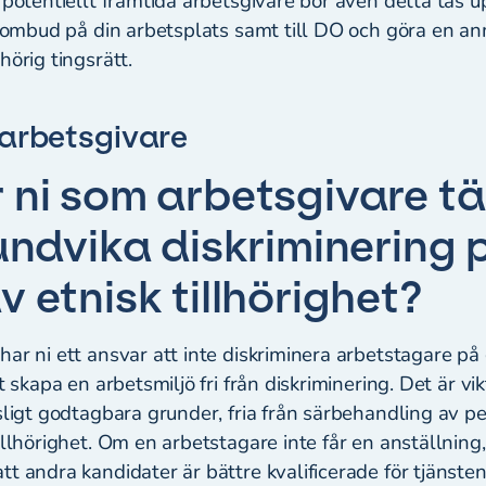
 potentiellt framtida arbetsgivare bör även detta tas 
dsombud på din arbetsplats samt till DO och göra en an
hörig tingsrätt.
 arbetsgivare
 ni som arbetsgivare t
 undvika diskriminering 
v etnisk tillhörighet?
ar ni ett ansvar att inte diskriminera arbetstagare på
t skapa en arbetsmiljö fri från diskriminering. Det är vi
sligt godtagbara grunder, fria från särbehandling av 
illhörighet. Om en arbetstagare inte får en anställning, 
t andra kandidater är bättre kvalificerade för tjänsten