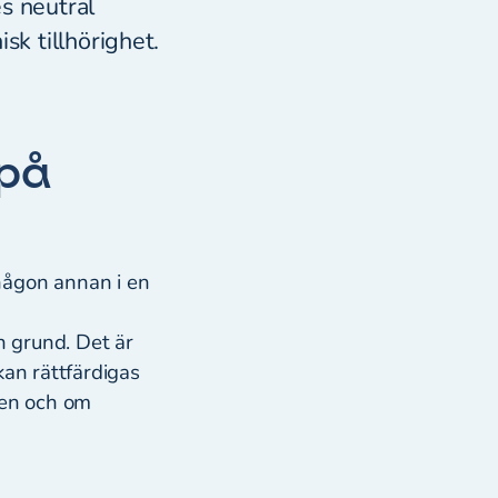
es neutral
sk tillhörighet.
 på
någon annan i en
n grund. Det är
kan rättfärdigas
den och om