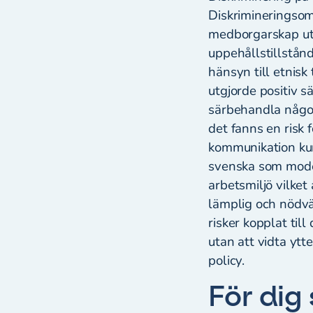
Diskrimineringso
medborgarskap utg
uppehållstillstånd
hänsyn till etnisk 
utgjorde positiv s
särbehandla någon
det fanns en risk
kommunikation kun
svenska som moder
arbetsmiljö vilket
lämplig och nödv
risker kopplat til
utan att vidta ytt
policy.
För dig