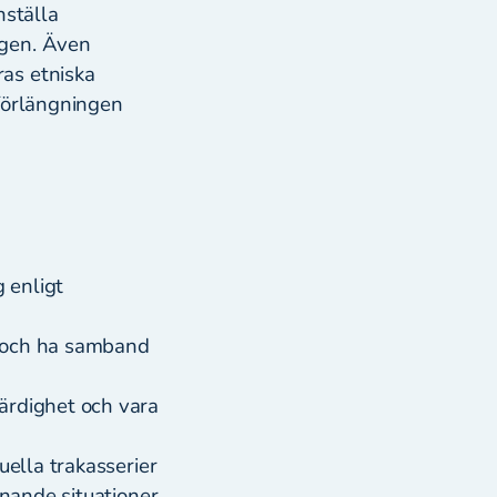
nställa
ngen. Även
as etniska
 förlängningen
g enligt
t och ha samband
ärdighet och vara
uella trakasserier
knande situationer