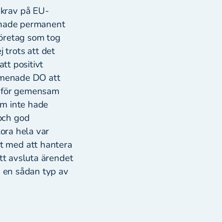
 krav på EU-
e hade permanent
 företag som tog
j trots att det
tt positivt
l menade DO att
k för gemensam
om inte hade
och god
tora hela var
t med att hantera
tt avsluta ärendet
d en sådan typ av