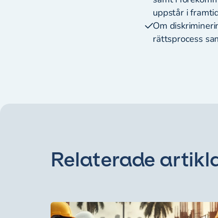
uppstår i framt
Om diskriminerin
rättsprocess sa
Relaterade artikl