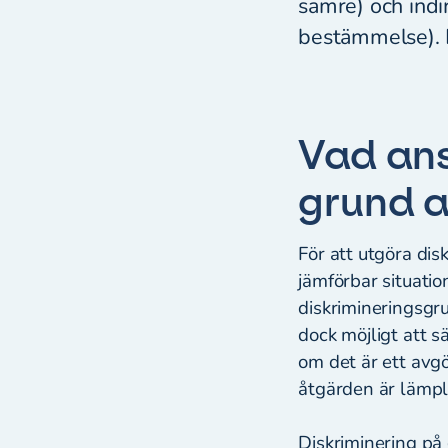
sämre) och indir
bestämmelse). E
Vad ans
grund a
För att utgöra di
jämförbar situatio
diskrimineringsgru
dock möjligt att s
om det är ett avg
åtgärden är lämpl
Diskriminering på 