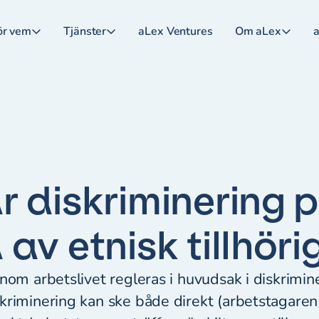
ör vem
Tjänster
aLex Ventures
Om aLex
a
r diskriminering 
av etnisk tillhöri
inom arbetslivet regleras i huvudsak i diskrimi
kriminering kan ske både direkt (arbetstagare