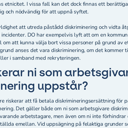
 etnicitet. I vissa fall kan det dock finnas ett berättiga
ig och nödvändig för att uppnå syftet.
ldighet att utreda påstådd diskriminering och vidta åtg
a incidenter. DO har exempelvis lyft att om en kommun
om att kunna välja bort vissa personer på grund av et
grund anses det vara diskriminering, om det kommer til
ller i samband med rekryteringen.
kerar ni som arbetsgiva
inering uppstår?
e riskerar att få betala diskrimineringsersättning för p
inering. Det gäller både om ni som arbetsgivare diskrim
uvarande arbetstagare, men även om ni inte förhindrar 
tällda emellan. Vid uppsägning på felaktiga grunder 