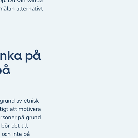
upp. Du kan vända
mälan alternativt
änka på
på
 grund av etnisk
ktigt att motivera
personer på grund
bör det till
 och inte på