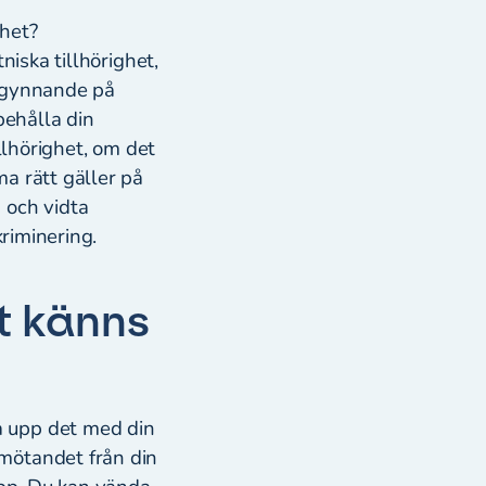
ghet?
niska tillhörighet,
issgynnande på
 behålla din
llhörighet, om det
a rätt gäller på
 och vidta
kriminering.
t känns
a upp det med din
mötandet från din