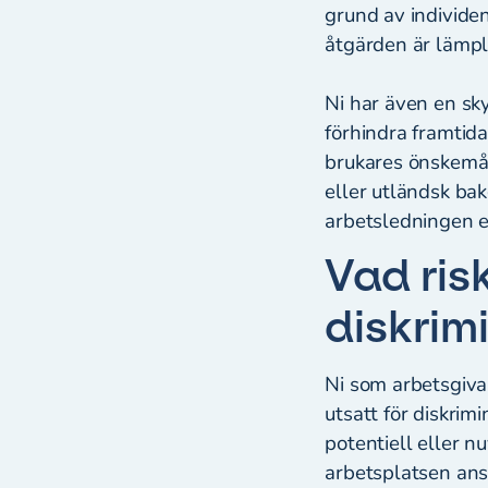
grund av individens
åtgärden är lämpl
Ni har även en sky
förhindra framtid
brukares önskemål 
eller utländsk bak
arbetsledningen e
Vad ris
diskrim
Ni som arbetsgivar
utsatt för diskrim
potentiell eller n
arbetsplatsen ans