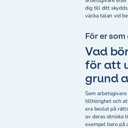
arbetsgivare eller
dig till ditt skyd
väcka talan vid be
För er som
Vad bör
för att
grund a
Som arbetsgivare h
tillhörighet och at
era beslut på rätt
av deras etniska t
exempel bero på at