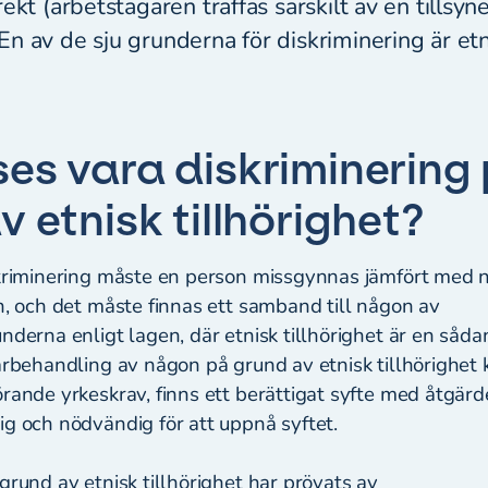
ekt (arbetstagaren träffas särskilt av en tillsyn
n av de sju grunderna för diskriminering är etni
es vara diskriminering
v etnisk tillhörighet?
skriminering måste en person missgynnas jämfört med 
n, och det måste finnas ett samband till någon av
nderna enligt lagen, där etnisk tillhörighet är en såda
ärbehandling av någon på grund av etnisk tillhörighet 
örande yrkeskrav, finns ett berättigat syfte med åtgär
ig och nödvändig för att uppnå syftet.
grund av etnisk tillhörighet har prövats av