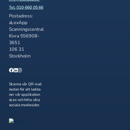
Tel: 010-660 05 66
Postadress:
aLexApp
Scanningscentral
Kivra 556908-
3651
106 31
Stockholm
Skanna vår QR-kod
nedan för att ladda
ner vår applikation
aLex och hitta våra
sociala mediesidor.