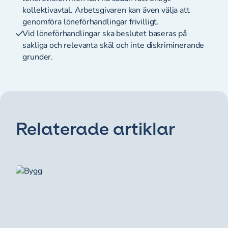
kollektivavtal. Arbetsgivaren kan även välja att
genomföra löneförhandlingar frivilligt.
Vid löneförhandlingar ska beslutet baseras på
sakliga och relevanta skäl och inte diskriminerande
grunder.
Relaterade artiklar