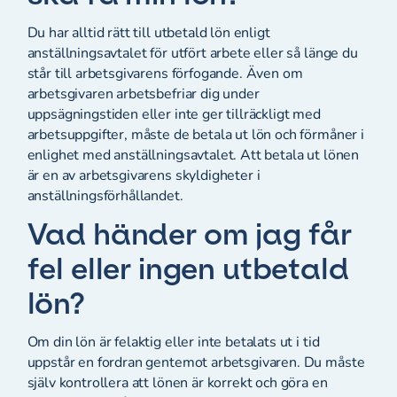
Du har alltid rätt till utbetald lön enligt
anställningsavtalet för utfört arbete eller så länge du
står till arbetsgivarens förfogande. Även om
arbetsgivaren arbetsbefriar dig under
uppsägningstiden eller inte ger tillräckligt med
arbetsuppgifter, måste de betala ut lön och förmåner i
enlighet med anställningsavtalet. Att betala ut lönen
är en av arbetsgivarens skyldigheter i
anställningsförhållandet.
Vad händer om jag får
fel eller ingen utbetald
lön?
Om din lön är felaktig eller inte betalats ut i tid
uppstår en fordran gentemot arbetsgivaren. Du måste
själv kontrollera att lönen är korrekt och göra en