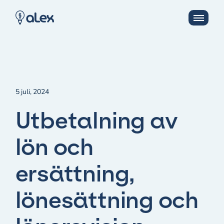
5 juli, 2024
Utbetalning av
lön och
ersättning,
lönesättning och