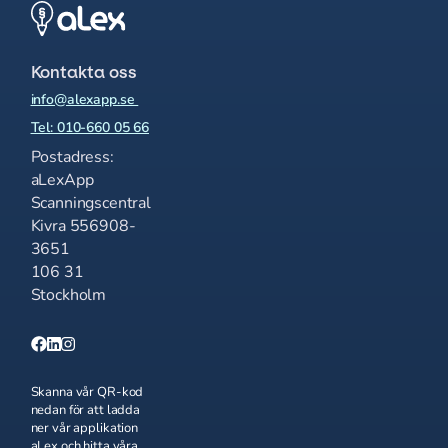
Kontakta oss
info@alexapp.se
Tel: 010-660 05 66
Postadress:
aLexApp
Scanningscentral
Kivra 556908-
3651
106 31
Stockholm
Skanna vår QR-kod
nedan för att ladda
ner vår applikation
aLex och hitta våra