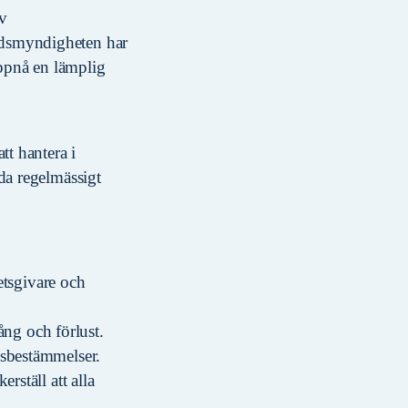
av
ddsmyndigheten har
uppnå en lämplig
tt hantera i
da regelmässigt
betsgivare och
rång och förlust.
dsbestämmelser.
rställ att alla