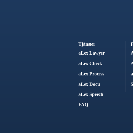
Tjänster
F
aLex Lawyer
A
aLex Check
A
aLex Process
a
aLex Docu
S
aLex Speech
FAQ