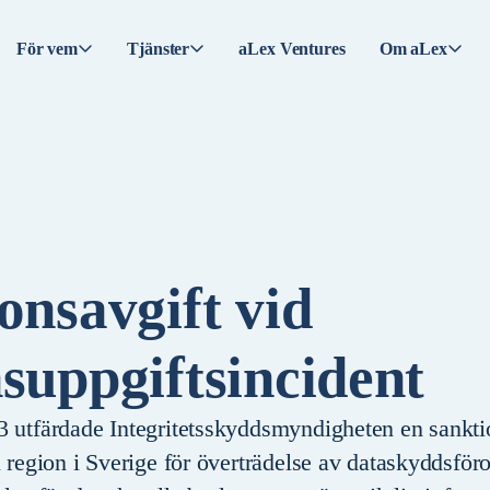
För vem
Tjänster
aLex Ventures
Om aLex
onsavgift vid
suppgiftsincident
3 utfärdade Integritetsskyddsmyndigheten en sankt
n region i Sverige för överträdelse av dataskyddsfö