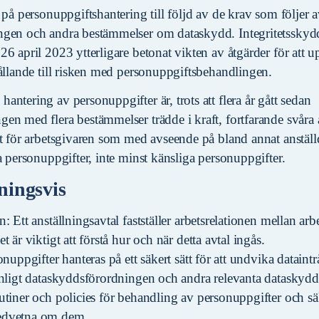
 på personuppgiftshantering till följd av de krav som följer 
ngen och andra bestämmelser om dataskydd. Integritetssky
6 april 2023 ytterligare betonat vikten av åtgärder för att 
hållande till risken med personuppgiftsbehandlingen.
ntering av personuppgifter är, trots att flera år gått sedan
n med flera bestämmelser trädde i kraft, fortfarande svåra a
st för arbetsgivaren som med avseende på bland annat anställ
a personuppgifter, inte minst känsliga personuppgifter.
ingsvis
n: Ett anställningsavtal fastställer arbetsrelationen mellan ar
t är viktigt att förstå hur och när detta avtal ingås.
onuppgifter hanteras på ett säkert sätt för att undvika dataint
 enligt dataskyddsförordningen och andra relevanta dataskyd
utiner och policies för behandling av personuppgifter och säke
edvetna om dem.