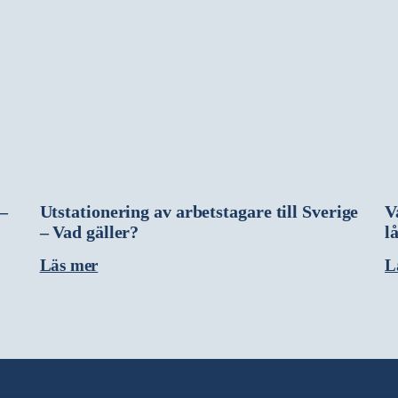
 –
Utstationering av arbetstagare till Sverige
V
– Vad gäller?
l
Läs mer
L