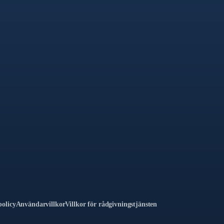
olicy
Användarvillkor
Villkor för rådgivningstjänsten