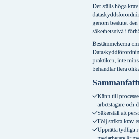
Det ställs höga krav
dataskyddsförordni
genom beslutet den 2
säkerhetsnivå i för
Bestämmelserna om ha
Dataskyddförordninge
praktiken, inte min
behandlar flera olik
Sammanfattn
Känn till processe
arbetstagare och de
Säkerställ att pers
Följ strikta krav
Upprätta tydliga r
medarbetare är m