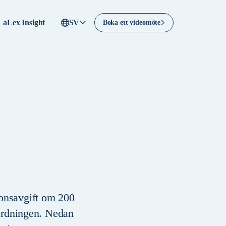
aLex Insight
SV
Boka ett videomöte
ionsavgift om 200
rordningen. Nedan