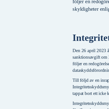
följer en redogör
skyldigheter enl
Integrit
Den 26 april 2023 å
sanktionsavgift om
följer en redogörels
dataskyddsförordni
Till följd av en inr
Integritetsskyddsmy
tappat bort ett ick
Integritetsskyddsmyn