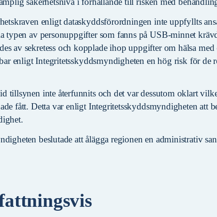
ämplig säkerhetsnivå i förhållande till risken med behandlin
hetskraven enligt dataskyddsförordningen inte uppfyllts anså
la typen av personuppgifter som fanns på USB-minnet krävde
es av sekretess och kopplade ihop uppgifter om hälsa med et
ebar enligt Integritetsskyddsmyndigheten en hög risk för de re
 tillsynen inte återfunnits och det var dessutom oklart vilk
de fått. Detta var enligt Integritetsskyddsmyndigheten att b
dighet.
ndigheten beslutade att ålägga regionen en administrativ sa
attningsvis