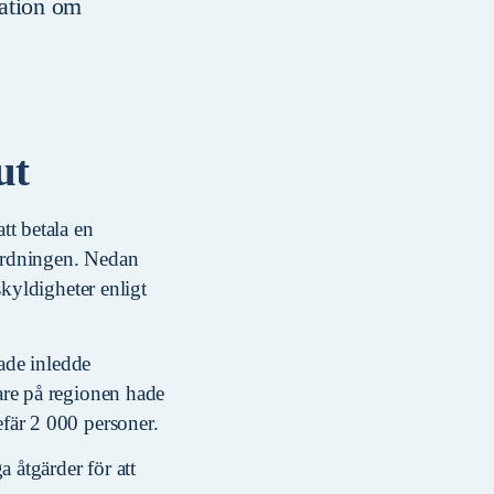
mation om
ut
tt betala en
ordningen. Nedan
skyldigheter enligt
rade inledde
are på regionen hade
fär 2 000 personer.
 åtgärder för att