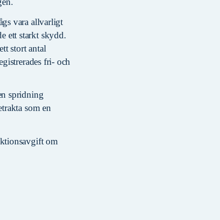
gen.
gs vara allvarligt
 ett starkt skydd.
t stort antal
gistrerades fri- och
en spridning
etrakta som en
nktionsavgift om