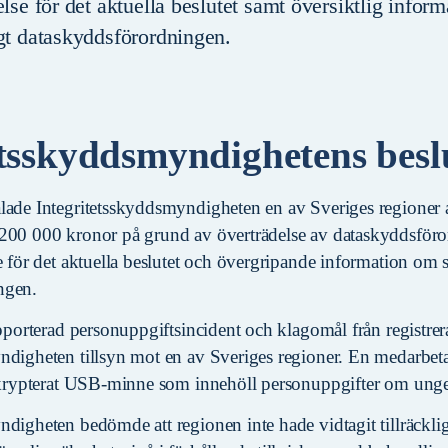
else för det aktuella beslutet samt översiktlig infor
igt dataskyddsförordningen.
etsskyddsmyndighetens besl
lade Integritetsskyddsmyndigheten en av Sveriges regioner a
 200 000 kronor på grund av överträdelse av dataskyddsför
e för det aktuella beslutet och övergripande information om 
ngen.
apporterad personuppgiftsincident och klagomål från registre
ndigheten tillsyn mot en av Sveriges regioner. En medarbet
e krypterat USB-minne som innehöll personuppgifter om unge
digheten bedömde att regionen inte hade vidtagit tillräckliga