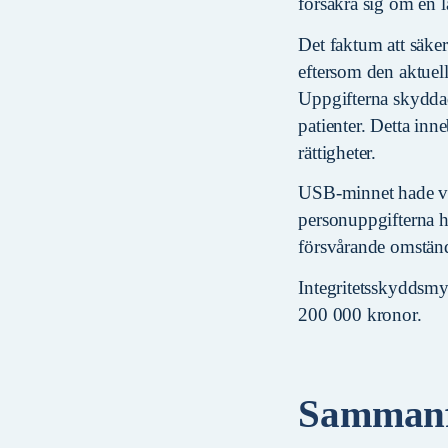
försäkra sig om en l
Det faktum att säker
eftersom den aktuel
Uppgifterna skyddad
patienter. Detta inn
rättigheter.
USB-minnet hade vid
personuppgifterna ha
försvårande omstän
Integritetsskyddsmy
200 000 kronor.
Sammanf