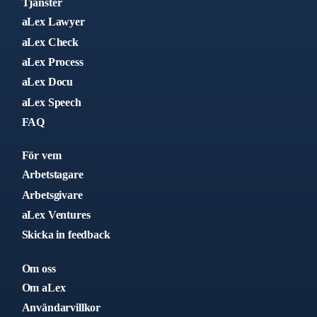
Tjänster
aLex Lawyer
aLex Check
aLex Process
aLex Docu
aLex Speech
FAQ
För vem
Arbetstagare
Arbetsgivare
aLex Ventures
Skicka in feedback
Om oss
Om aLex
Användarvillkor