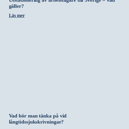
Utstationering av arbetstagare till Sverige – Vad
gäller?
Läs mer
Vad bör man tänka på vid
långtidssjukskrivningar?