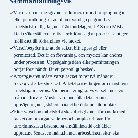
Sammanfattningsvis
Varsel är när arbetsgivaren informerar om att uppsägningar
eller permitteringar kan bli nödvändiga på grund av
arbetsbrist, enligt lagarna främjandelagen, LAS och MBL.
Detta säkerställer en rättvis och förutsägbar process samt ger
möjlighet till förhandling via facket.
Varsel betyder inte att du säkert blir uppsagd eller
permitterad. Det är en förvarning, och mycket kan ändras
under processen. Uppsägningstiden eller permitteringen
börjar först när du får ett personligt besked.
Arbetsgivaren måste varsla facket minst två månader i
förväg vid arbetsbrist och Arbetsförmedlingen om minst fem
arbetstagare berörs. Vid permittering krävs varsel minst en
månad i förväg. Varslet ska innehålla detaljer om
uppsägningarna, skälen, antalet berörda och tidpunkter.
Efter varsel om arbetsbrist ska arbetsgivaren förhandla med
facket om omorganisationer och omplaceringar. En
turordningslista baserad på anställningstid och ålder
upprättas. Senast en månad innan arbetsbristen sker, ska