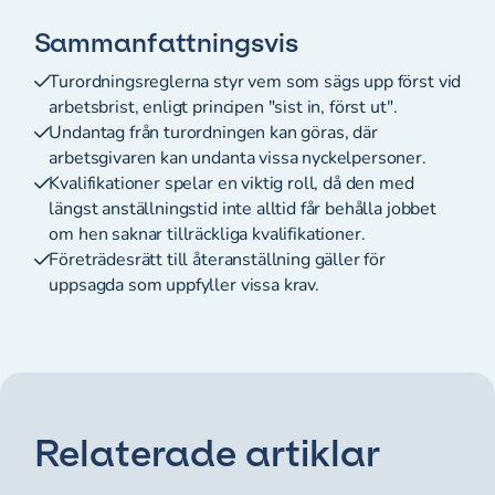
Sammanfattningsvis
Turordningsreglerna styr vem som sägs upp först vid
arbetsbrist, enligt principen "sist in, först ut".
Undantag från turordningen kan göras, där
arbetsgivaren kan undanta vissa nyckelpersoner.
Kvalifikationer spelar en viktig roll, då den med
längst anställningstid inte alltid får behålla jobbet
om hen saknar tillräckliga kvalifikationer.
Företrädesrätt till återanställning gäller för
uppsagda som uppfyller vissa krav.
Relaterade artiklar