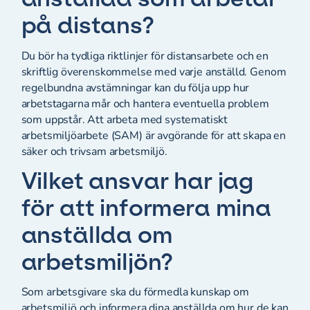
på distans?
Du bör ha tydliga riktlinjer för distansarbete och en
skriftlig överenskommelse med varje anställd. Genom
regelbundna avstämningar kan du följa upp hur
arbetstagarna mår och hantera eventuella problem
som uppstår. Att arbeta med systematiskt
arbetsmiljöarbete (SAM) är avgörande för att skapa en
säker och trivsam arbetsmiljö.
Vilket ansvar har jag
för att informera mina
anställda om
arbetsmiljön?
Som arbetsgivare ska du förmedla kunskap om
arbetsmiljö och informera dina anställda om hur de kan