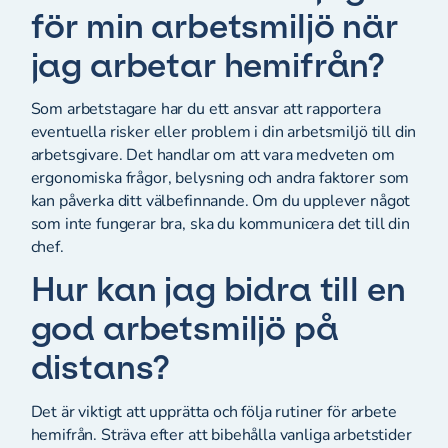
för min arbetsmiljö när
jag arbetar hemifrån?
Som arbetstagare har du ett ansvar att rapportera
eventuella risker eller problem i din arbetsmiljö till din
arbetsgivare. Det handlar om att vara medveten om
ergonomiska frågor, belysning och andra faktorer som
kan påverka ditt välbefinnande. Om du upplever något
som inte fungerar bra, ska du kommunicera det till din
chef.
Hur kan jag bidra till en
god arbetsmiljö på
distans?
Det är viktigt att upprätta och följa rutiner för arbete
hemifrån. Sträva efter att bibehålla vanliga arbetstider