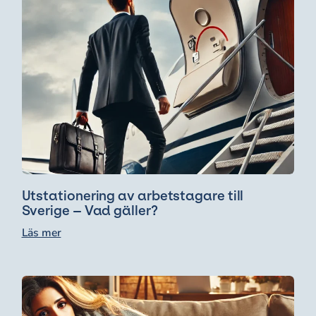
Utstationering av arbetstagare till
Sverige – Vad gäller?
Läs mer