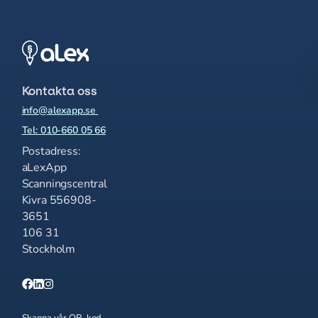
Kontakta oss
info@alexapp.se
Tel: 010-660 05 66
Postadress:
aLexApp
Scanningscentral
Kivra 556908-
3651
106 31
Stockholm