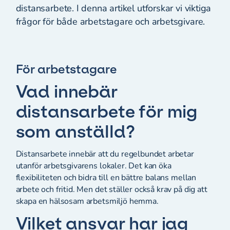
distansarbete. I denna artikel utforskar vi viktiga
frågor för både arbetstagare och arbetsgivare.
För arbetstagare
Vad innebär
distansarbete för mig
som anställd?
Distansarbete innebär att du regelbundet arbetar
utanför arbetsgivarens lokaler. Det kan öka
flexibiliteten och bidra till en bättre balans mellan
arbete och fritid. Men det ställer också krav på dig att
skapa en hälsosam arbetsmiljö hemma.
Vilket ansvar har jag