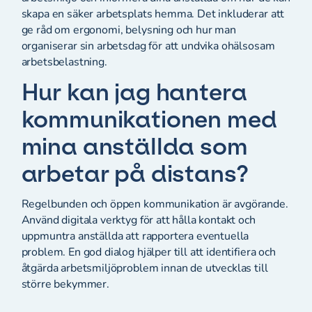
skapa en säker arbetsplats hemma. Det inkluderar att
ge råd om ergonomi, belysning och hur man
organiserar sin arbetsdag för att undvika ohälsosam
arbetsbelastning.
Hur kan jag hantera
kommunikationen med
mina anställda som
arbetar på distans?
Regelbunden och öppen kommunikation är avgörande.
Använd digitala verktyg för att hålla kontakt och
uppmuntra anställda att rapportera eventuella
problem. En god dialog hjälper till att identifiera och
åtgärda arbetsmiljöproblem innan de utvecklas till
större bekymmer.