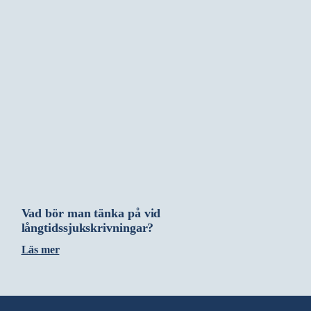
Vad bör man tänka på vid
långtidssjukskrivningar?
Läs mer