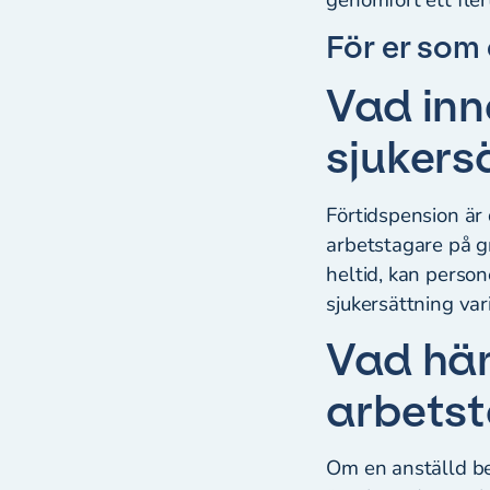
För er som
Vad inn
sjukers
Förtidspension är
arbetstagare på g
heltid, kan person
sjukersättning va
Vad hän
arbetst
Om en anställd bev