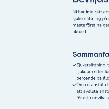
Ni har inte rätt a
sjukersättning på 
måste först ha ge
aktuellt.
Sammanfat
Sjukersättning, 
sjukdom eller fu
beroende på åld
Om en anställd b
att avsluta anst
för att undvika 