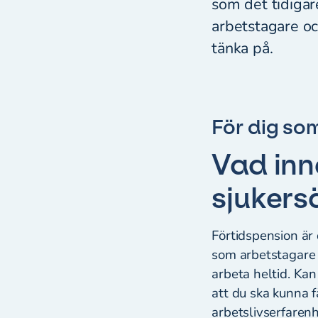
som det tidigar
arbetstagare oc
tänka på.
För dig so
Vad inn
sjukers
Förtidspension är
som arbetstagare 
arbeta heltid. Kan
att du ska kunna f
arbetslivserfaren