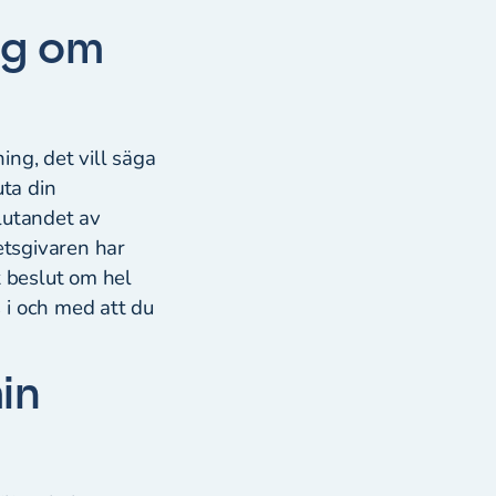
ng om
ng, det vill säga
uta din
slutandet av
etsgivaren har
t beslut om hel
 i och med att du
in