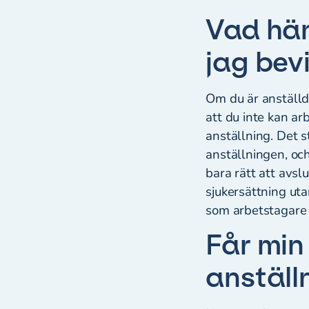
Vad hän
jag bev
Om du är anställd 
att du inte kan ar
anställning. Det s
anställningen, och
bara rätt att avsl
sjukersättning ut
som arbetstagare 
Får min
anställ