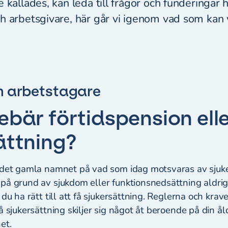
e kallades, kan leda till frågor och funderingar
h arbetsgivare, här går vi igenom vad som kan v
m arbetstagare
ebär förtidspension ell
ättning?
 det gamla namnet på vad som idag motsvaras av sjuk
på grund av sjukdom eller funktionsnedsättning aldr
 du ha rätt till att få sjukersättning. Reglerna och krav
å sjukersättning skiljer sig något åt beroende på din ål
het.