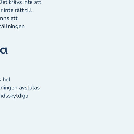
et krävs inte att
inte rätt till
inns ett
tällningen
ta
s hel
lningen avslutas
åndsskyldiga