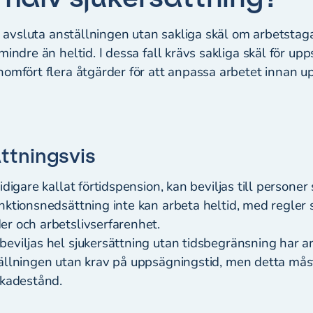
tt avsluta anställningen utan sakliga skäl om arbetstag
mindre än heltid. I dessa fall krävs sakliga skäl för upp
nomfört flera åtgärder för att anpassa arbetet innan u
tningsvis
tidigare kallat förtidspension, kan beviljas till persone
nktionsnedsättning inte kan arbeta heltid, med regler 
er och arbetslivserfarenhet.
eviljas hel sjukersättning utan tidsbegränsning har a
ällningen utan krav på uppsägningstid, men detta måste
skadestånd.