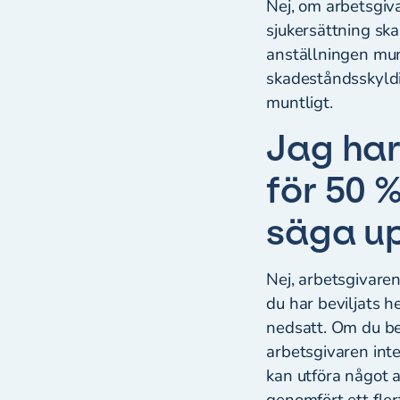
Nej, om arbetsgiva
sjukersättning ska
anställningen mun
skadeståndsskyldig
muntligt.
Jag har
för 50 %
säga u
Nej, arbetsgivaren
du har beviljats h
nedsatt. Om du bevi
arbetsgivaren inte 
kan utföra något 
genomfört ett fle