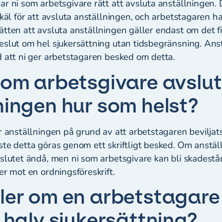
r ni som arbetsgivare rätt att avsluta anställningen. D
käl för att avsluta anställningen, och arbetstagaren har 
tten att avsluta anställningen gäller endast om det f
eslut om hel sjukersättning utan tidsbegränsning. Ans
d att ni ger arbetstagaren besked om detta.
som arbetsgivare avslu
ningen hur som helst?
r anställningen på grund av att arbetstagaren beviljat
ste detta göras genom ett skriftligt besked. Om anstäl
eslutet ändå, men ni som arbetsgivare kan bli skadest
er mot en ordningsföreskrift.
ler om en arbetstagare
s halv sjukersättning?