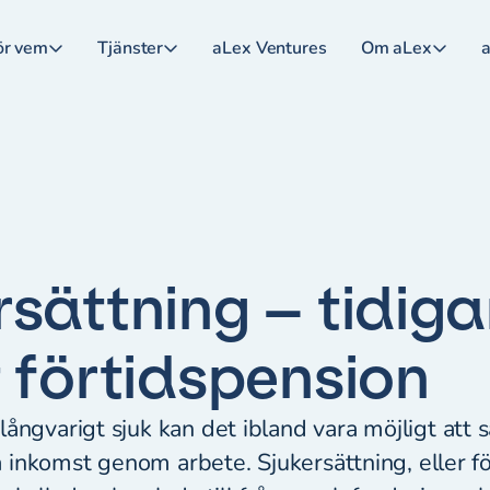
ör vem
Tjänster
aLex Ventures
Om aLex
a
rsättning – tidiga
t förtidspension
ångvarigt sjuk kan det ibland vara möjligt att s
 få inkomst genom arbete. Sjukersättning, eller 