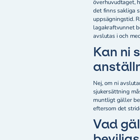
överhuvudtaget, ha
det finns sakliga s
uppsägningstid. Rä
lagakraftvunnet b
avslutas i och me
Kan ni 
anställ
Nej, om ni avsluta
sjukersättning må
muntligt gäller b
eftersom det strid
Vad gäl
bevilja