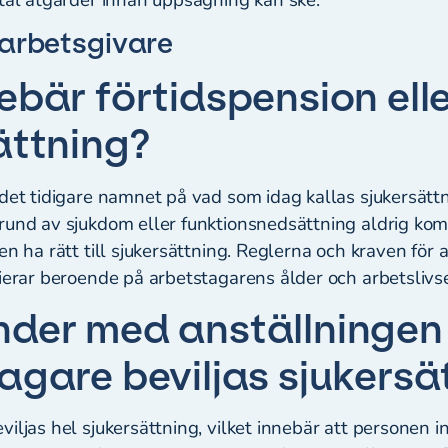
 arbetsgivare
ebär förtidspension ell
ättning?
 det tidigare namnet på vad som idag kallas sjukersätt
rund av sjukdom eller funktionsnedsättning aldrig ko
en ha rätt till sjukersättning. Reglerna och kraven för a
rierar beroende på arbetstagarens ålder och arbetslivs
der med anställningen
agare beviljas sjukersä
iljas hel sjukersättning, vilket innebär att personen i