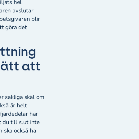
ljats hel
aren avslutar
betsgivaren blir
tt göra det
ättning
ätt att
er sakliga skäl om
kså är helt
 fjärdedelar har
du till slut inte
n ska också ha