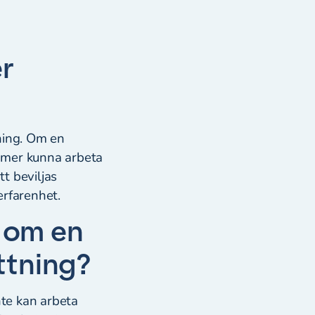
er
ning. Om en
mmer kunna arbeta
tt beviljas
erfarenhet.
 om en
ttning?
nte kan arbeta