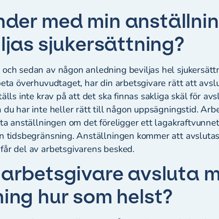
der med min anställni
iljas sjukersättning?
och sedan av någon anledning beviljas hel sjukersättni
beta överhuvudtaget, har din arbetsgivare rätt att avsl
tälls inte krav på att det ska finnas sakliga skäl för av
 du har inte heller rätt till någon uppsägningstid. Arb
uta anställningen om det föreligger ett lagakraftvunne
an tidsbegränsning. Anställningen kommer att avslutas
får del av arbetsgivarens besked.
 arbetsgivare avsluta m
ning hur som helst?