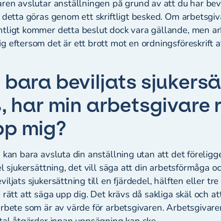
ren avslutar anställningen på grund av att du har bevi
 detta göras genom ett skriftligt besked. Om arbetsgiv
tligt kommer detta beslut dock vara gällande, men ar
 eftersom det är ett brott mot en ordningsföreskrift a
 bara beviljats sjukers
, har min arbetsgivare r
pp mig?
 kan bara avsluta din anställning utan att det föreligg
el sjukersättning, det vill säga att din arbetsförmåga oc
ljats sjukersättning till en fjärdedel, hälften eller tre
rätt att säga upp dig. Det krävs då sakliga skäl och att 
arbete som är av värde för arbetsgivaren. Arbetsgivare
rtal åtgärder innan uppsägning kan ske.