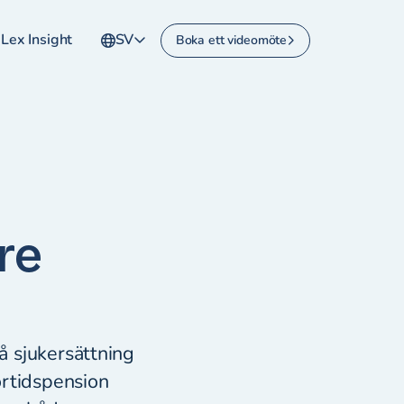
Lex Insight
SV
Boka ett videomöte
re
å sjukersättning
förtidspension