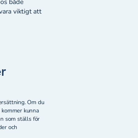
 hos både
ara viktigt att
er
ersättning. Om du
ig kommer kunna
en som ställs för
der och