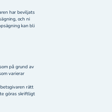
aren har beviljats
sägning, och ni
ppsägning kan bli
r som på grund av
som varierar
rbetsgivaren rätt
 göras skriftligt