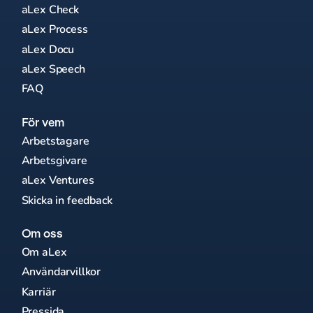
aLex Check
aLex Process
aLex Docu
aLex Speech
FAQ
För vem
Arbetstagare
Arbetsgivare
aLex Ventures
Skicka in feedback
Om oss
Om aLex
Användarvillkor
Karriär
Pressida