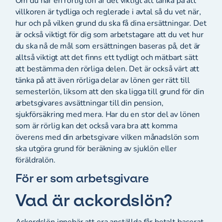
Om du har en rörlig lön är det viktigt att tänka på att
villkoren är tydliga och reglerade i avtal så du vet när,
hur och på vilken grund du ska få dina ersättningar. Det
är också viktigt för dig som arbetstagare att du vet hur
du ska nå de mål som ersättningen baseras på, det är
alltså viktigt att det finns ett tydligt och mätbart sätt
att bestämma den rörliga delen. Det är också värt att
tänka på att även rörliga delar av lönen ger rätt till
semesterlön, liksom att den ska ligga till grund för din
arbetsgivares avsättningar till din pension,
sjukförsäkring med mera. Har du en stor del av lönen
som är rörlig kan det också vara bra att komma
överens med din arbetsgivare vilken månadslön som
ska utgöra grund för beräkning av sjuklön eller
föräldralön.
För er som arbetsgivare
Vad är ackordslön?
Ackordslön innebär att era anställda får betalt baserat