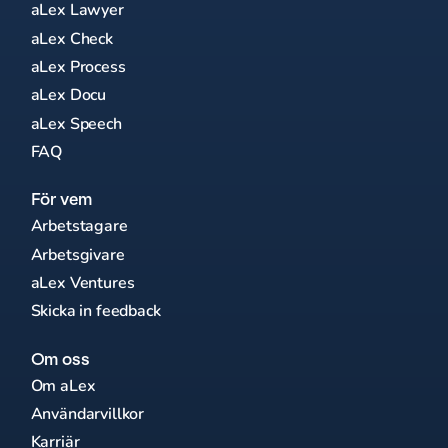
aLex Lawyer
aLex Check
aLex Process
aLex Docu
aLex Speech
FAQ
För vem
Arbetstagare
Arbetsgivare
aLex Ventures
Skicka in feedback
Om oss
Om aLex
Användarvillkor
Karriär