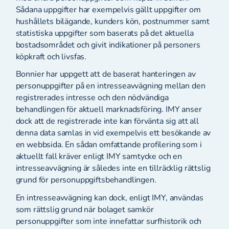
Sådana uppgifter har exempelvis gällt uppgifter om
hushållets bilägande, kunders kön, postnummer samt
statistiska uppgifter som baserats på det aktuella
bostadsområdet och givit indikationer på personers
köpkraft och livsfas.
Bonnier har uppgett att de baserat hanteringen av
personuppgifter på en intresseavvägning mellan den
registrerades intresse och den nödvändiga
behandlingen för aktuell marknadsföring. IMY anser
dock att de registrerade inte kan förvänta sig att all
denna data samlas in vid exempelvis ett besökande av
en webbsida. En sådan omfattande profilering som i
aktuellt fall kräver enligt IMY samtycke och en
intresseavvägning är således inte en tillräcklig rättslig
grund för personuppgiftsbehandlingen.
En intresseavvägning kan dock, enligt IMY, användas
som rättslig grund när bolaget samkör
personuppgifter som inte innefattar surfhistorik och