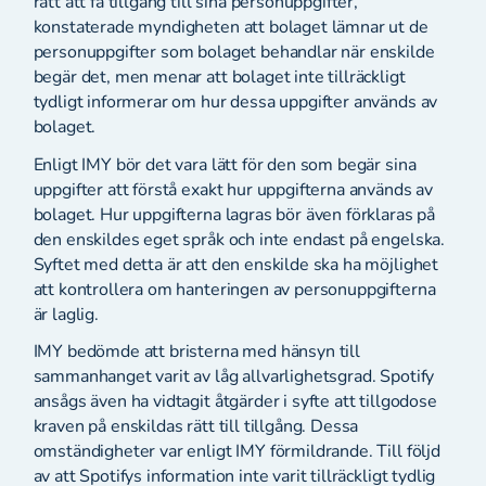
rätt att få tillgång till sina personuppgifter,
konstaterade myndigheten att bolaget lämnar ut de
personuppgifter som bolaget behandlar när enskilde
begär det, men menar att bolaget inte tillräckligt
tydligt informerar om hur dessa uppgifter används av
bolaget.
Enligt IMY bör det vara lätt för den som begär sina
uppgifter att förstå exakt hur uppgifterna används av
bolaget. Hur uppgifterna lagras bör även förklaras på
den enskildes eget språk och inte endast på engelska.
Syftet med detta är att den enskilde ska ha möjlighet
att kontrollera om hanteringen av personuppgifterna
är laglig.
IMY bedömde att bristerna med hänsyn till
sammanhanget varit av låg allvarlighetsgrad. Spotify
ansågs även ha vidtagit åtgärder i syfte att tillgodose
kraven på enskildas rätt till tillgång. Dessa
omständigheter var enligt IMY förmildrande. Till följd
av att Spotifys information inte varit tillräckligt tydlig