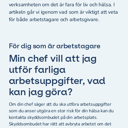
verksamheten om det är fara för liv och hälsa. I
artikeln går vi igenom vad som är viktigt att veta
för både arbetstagare och arbetsgivare.
För dig som är arbetstagare
Min chef vill att jag
utför farliga
arbetsuppgifter, vad
kan jag göra?
Om din chef säger att du ska utföra arbetsuppgifter
som du anser utgöra en stor risk för din hälsa kan du
kontakta skyddsombudet på din arbetsplats.
Skyddsombudet har rätt att avbryta arbetet om det