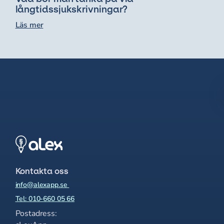
långtidssjukskrivningar?
Läs mer
Kontakta oss
info@alexapp.se
Tel: 010-660 05 66
Postadress: