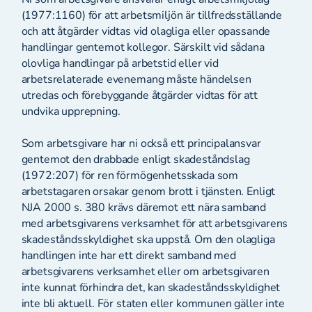
(1977:1160) för att arbetsmiljön är tillfredsställande
och att åtgärder vidtas vid olagliga eller opassande
handlingar gentemot kollegor. Särskilt vid sådana
olovliga handlingar på arbetstid eller vid
arbetsrelaterade evenemang måste händelsen
utredas och förebyggande åtgärder vidtas för att
undvika upprepning.
Som arbetsgivare har ni också ett principalansvar
gentemot den drabbade enligt skadeståndslag
(1972:207) för ren förmögenhetsskada som
arbetstagaren orsakar genom brott i tjänsten. Enligt
NJA 2000 s. 380 krävs däremot ett nära samband
med arbetsgivarens verksamhet för att arbetsgivarens
skadeståndsskyldighet ska uppstå. Om den olagliga
handlingen inte har ett direkt samband med
arbetsgivarens verksamhet eller om arbetsgivaren
inte kunnat förhindra det, kan skadeståndsskyldighet
inte bli aktuell. För staten eller kommunen gäller inte