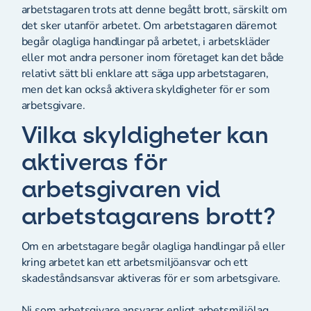
arbetstagaren trots att denne begått brott, särskilt om
det sker utanför arbetet. Om arbetstagaren däremot
begår olagliga handlingar på arbetet, i arbetskläder
eller mot andra personer inom företaget kan det både
relativt sätt bli enklare att säga upp arbetstagaren,
men det kan också aktivera skyldigheter för er som
arbetsgivare.
Vilka skyldigheter kan
aktiveras för
arbetsgivaren vid
arbetstagarens brott?
Om en arbetstagare begår olagliga handlingar på eller
kring arbetet kan ett arbetsmiljöansvar och ett
skadeståndsansvar aktiveras för er som arbetsgivare.
Ni som arbetsgivare ansvarar enligt arbetsmiljölag