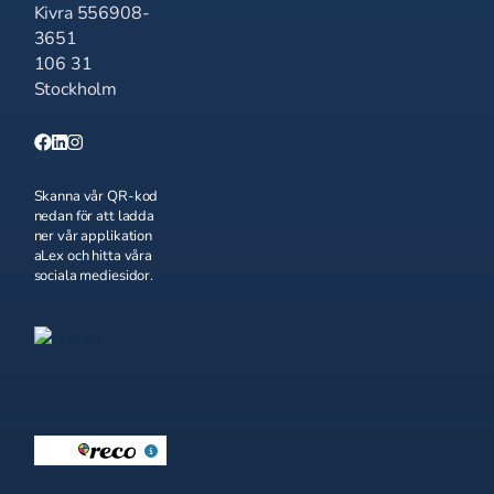
Kivra 556908-
3651
106 31
Stockholm
Skanna vår QR-kod
nedan för att ladda
ner vår applikation
aLex och hitta våra
sociala mediesidor.