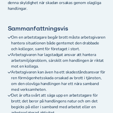
denna skyldighet när skadan orsakas genom olagliga
handlingar.
Sammanfattningsvis
Om en arbetstagare begår brott måste arbetsgivaren
hantera situationen både gentemot den drabbade
och kollegor, samt för företaget i stort.
Arbetsgivaren har lagstadgat ansvar att hantera
arbetsmiljöproblem, särskilt om handlingen är riktat
mot en kollega.
Arbetsgivaren kan även ha ett skadeståndsansvar för
ren förmögenhetsskada orsakad av brott i tjänsten,
om den olovliga handlingen har ett nära samband
med verksamheten.
Det är ofta svårt att säga upp en arbetstagare för
brott; det beror på handlingens natur och om det
begicks på eller i samband med arbetet eller en
arbetsrelaterad aktivitet.