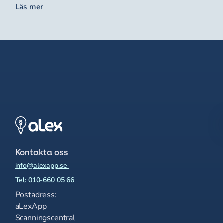
Läs mer
Kontakta oss
info@alexapp.se
Tel: 010-660 05 66
Postadress:
aLexApp
Scanningscentral