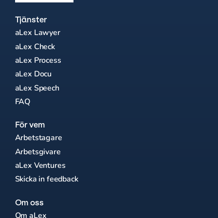
Tjänster
aLex Lawyer
aLex Check
aLex Process
aLex Docu
aLex Speech
FAQ
För vem
Arbetstagare
Arbetsgivare
aLex Ventures
Skicka in feedback
Om oss
Om aLex