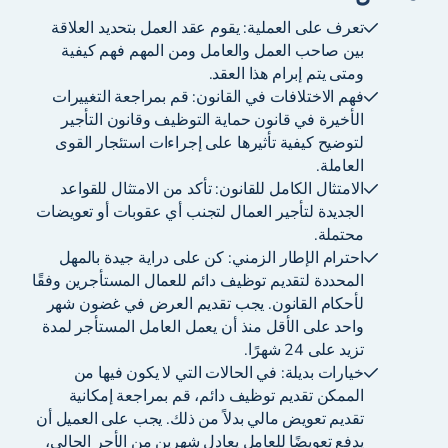
تعرف على العملية: يقوم عقد العمل بتحديد العلاقة
بين صاحب العمل والعامل ومن المهم فهم كيفية
ومتى يتم إبرام هذا العقد.
فهم الاختلافات في القانون: قم بمراجعة التغييرات
الأخيرة في قانون حماية التوظيف وقانون التأجير
لتوضيح كيفية تأثيرها على إجراءات استئجار القوى
العاملة.
الامتثال الكامل للقانون: تأكد من الامتثال للقواعد
الجديدة لتأجير العمال لتجنب أي عقوبات أو تعويضات
محتملة.
احترام الإطار الزمني: كن على دراية جيدة بالمهل
المحددة لتقديم توظيف دائم للعمال المستأجرين وفقًا
لأحكام القانون. يجب تقديم العرض في غضون شهر
واحد على الأقل منذ أن يعمل العامل المستأجر لمدة
تزيد على 24 شهرًا.
خيارات بديلة: في الحالات التي لا يكون فيها من
الممكن تقديم توظيف دائم، قم بمراجعة إمكانية
تقديم تعويض مالي بدلاً من ذلك. يجب على العميل أن
يدفع تعويضًا للعامل يعادل شهرين من الأجر الحالي،