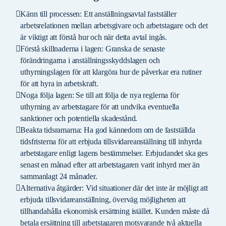
Känn till processen: Ett anställningsavtal fastställer
arbetsrelationen mellan arbetsgivare och arbetstagare och det
är viktigt att förstå hur och när detta avtal ingås.
Förstå skillnaderna i lagen: Granska de senaste
förändringarna i anställningsskyddslagen och
uthyrningslagen för att klargöra hur de påverkar era rutiner
för att hyra in arbetskraft.
Noga följa lagen: Se till att följa de nya reglerna för
uthyrning av arbetstagare för att undvika eventuella
sanktioner och potentiella skadestånd.
Beakta tidsramarna: Ha god kännedom om de fastställda
tidsfristerna för att erbjuda tillsvidareanställning till inhyrda
arbetstagare enligt lagens bestämmelser. Erbjudandet ska ges
senast en månad efter att arbetstagaren varit inhyrd mer än
sammanlagt 24 månader.
Alternativa åtgärder: Vid situationer där det inte är möjligt att
erbjuda tillsvidareanställning, överväg möjligheten att
tillhandahålla ekonomisk ersättning istället. Kunden måste då
betala ersättning till arbetstagaren motsvarande två aktuella