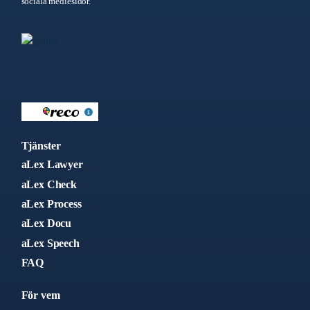
sociala mediesidor.
Tjänster
aLex Lawyer
aLex Check
aLex Process
aLex Docu
aLex Speech
FAQ
För vem