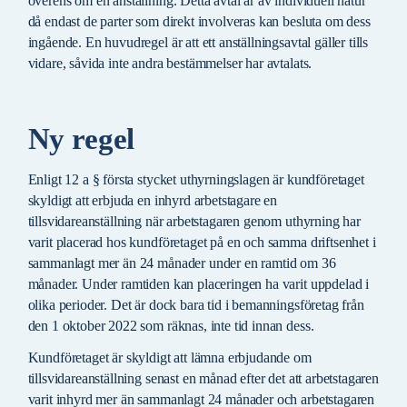
överens om en anställning. Detta avtal är av individuell natur
då endast de parter som direkt involveras kan besluta om dess
ingående. En huvudregel är att ett anställningsavtal gäller tills
vidare, såvida inte andra bestämmelser har avtalats.
Ny regel
Enligt 12 a § första stycket uthyrningslagen är kundföretaget
skyldigt att erbjuda en inhyrd arbetstagare en
tillsvidareanställning när arbetstagaren genom uthyrning har
varit placerad hos kundföretaget på en och samma driftsenhet i
sammanlagt mer än 24 månader under en ramtid om 36
månader. Under ramtiden kan placeringen ha varit uppdelad i
olika perioder. Det är dock bara tid i bemanningsföretag från
den 1 oktober 2022 som räknas, inte tid innan dess.
Kundföretaget är skyldigt att lämna erbjudande om
tillsvidareanställning senast en månad efter det att arbetstagaren
varit inhyrd mer än sammanlagt 24 månader och arbetstagaren