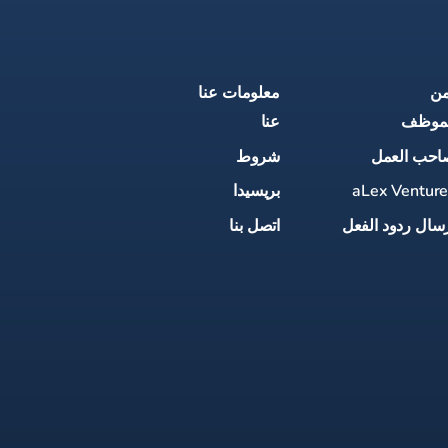
من
معلومات عنا
لموظف
عنا
احب العمل
شروط
aLex Ventur
بريسيدا
سال ردود الفعل
اتصل بنا