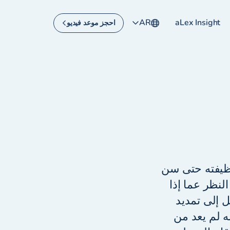
AR
aLex Insight
احجز موعد فيديو
وظيفته حتى سن
. ينطبق ذلك بغض النظر عما إذا
 إلى تمديد
ه لم يعد من