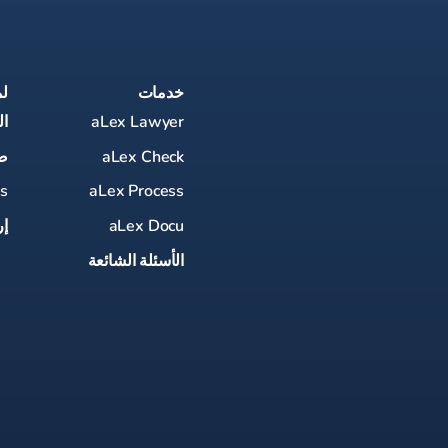
خدمات
ل
aLex Lawyer
ا
aLex Check
ص
es
aLex Process
aLex Docu
إر
الأسئلة الشائعة