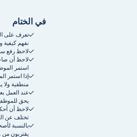
في الختام
تعرف على الع
نفهم كيفية وم
لاحظ رفع سن ا
لاحظ أن صاحب
استمر الموظ
منطقية ولا ي
يحق للموظف 
لاحظ أن أحكا
تختلف عن الق
بالنسبة لأصح
يقتربون من هذ