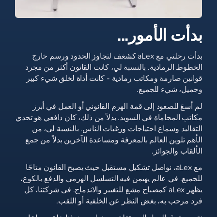
بدأت الأمور...
بدأت رحلتي مع aLex كشغف لتجاوز الحدود ورسم خارج
الخطوط الرمادية. بالنسبة لي، كانت القانون أكثر من مجرد
قوانين صارمة ومكاتب رمادية - كانت أداة لخلق شيء كبير
وجميل، شيء للجميع.
لم أسعَ للصعود إلى قمة الهرم القانوني أو العمل في أبرز
مكاتب المحاماة في السويد. بدلاً من ذلك، كان دافعي هو تحدي
التقاليد وسماع احتياجات ورغبات الناس. بالنسبة لي، من
الأهم تلوين العالم بالمعرفة ومساعدة الآخرين بدلاً من جمع
الألقاب والجوائز.
مع aLex، نواصل تشكيل مستقبل حيث يصبح القانون متاحًا
للجميع. في عالم يهيمن فيه التسلسل الهرمي والدفع بالكوع،
يظهر aLex كمصباح مشع للتغيير والاندماج. في شركتنا، كل
فرد مرحب به، بغض النظر عن الخلفية أو اللقب.