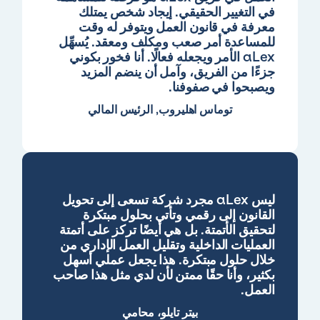
في التغيير الحقيقي. إيجاد شخص يمتلك
معرفة في قانون العمل ويتوفر له وقت
للمساعدة أمر صعب ومكلف ومعقد. يُسهِّل
aLex الأمر ويجعله فعالًا. أنا فخور بكوني
جزءًا من الفريق، وآمل أن ينضم المزيد
ويصبحوا في صفوفنا.
توماس اهليروب, الرئيس المالي
ليس aLex مجرد شركة تسعى إلى تحويل
القانون إلى رقمي وتأتي بحلول مبتكرة
لتحقيق الأتمتة. بل هي أيضًا تركز على أتمتة
العمليات الداخلية وتقليل العمل الإداري من
خلال حلول مبتكرة. هذا يجعل عملي أسهل
بكثير، وأنا حقًا ممتن لأن لدي مثل هذا صاحب
العمل.
بيتر تايلو، محامي