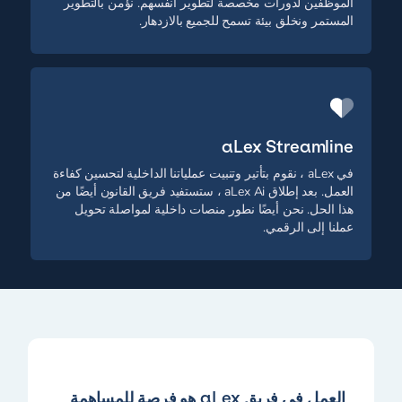
الموظفين لدورات مخصصة لتطوير أنفسهم. نؤمن بالتطوير
المستمر ونخلق بيئة تسمح للجميع بالازدهار.
aLex Streamline
في aLex ، نقوم بتأتير وتنبيت عملياتنا الداخلية لتحسين كفاءة
العمل. بعد إطلاق aLex Ai ، ستستفيد فريق القانون أيضًا من
هذا الحل. نحن أيضًا نطور منصات داخلية لمواصلة تحويل
عملنا إلى الرقمي.
العمل في فريق aLex هو فرصة للمساهمة