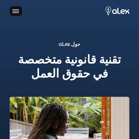
حول aLex
تقنية قانونية متخصصة
في حقوق العمل