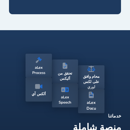
aLex
Process
تحقق من
محام وافق
أليكس
على لكس
لوري
ألكس آي
aLex
Speech
aLex
Docu
خدماتنا
منصة شاملة