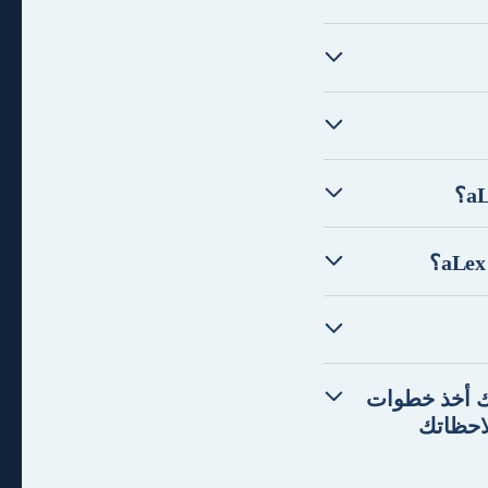
 القانونية التي تتلقاها من خلال aLex، فيمكنك أخذ خطوات
لاحظاتك