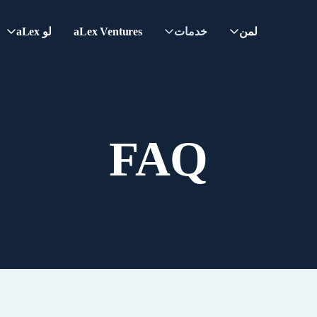
لمن
خدمات
aLex Ventures
لو aLex
FAQ