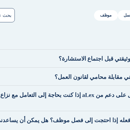
مل
موظف
خدمة aLex Check هي خدمة إضافية لاجتماع الاستشارة مع aLex Lawyer. يكلف
ثيقتي قبل اجتماع الاستشارة؟
مع خدمة aLex Check، يمكنك تحميل مستندك قبل اجتماعك عبر الفيديو. سنقوم
اص بك قبل الاجتماع عبر الفيديو ونجيب على الأسئلة التي
ي مقابلة محامي لقانون العمل؟
د. يكلف مراجعة مستندك 499 كرونة إضافية.
نحن نضمن لك الحصول على استشارة قانونية في غضون ساعتين مع خدمة aLex
نت بحاجة إلى محامٍ متخصص في التفاوض أو المحاكمات بعد
هل يمكنني الحصول على دعم من aLex إذا كنت بحاجة إلى التعام
يمكننا التأكد من أنك ستحصل عليه في غضون 24 ساعة.
نعم، تقدم خدمة aLex Process استشارات ومساعدة في التعامل مع النزاعات مع
إلى تقديم النصائح حول كيفية التنقل خلال مثل هذه