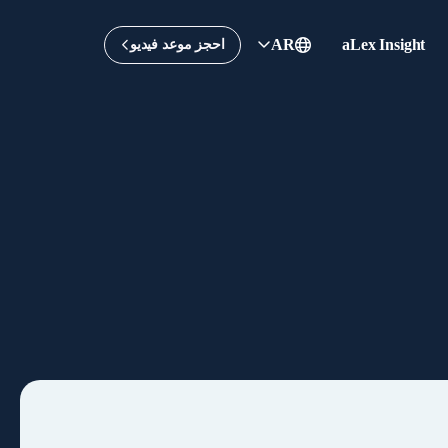
AR
aLex Insight
احجز موعد فيديو