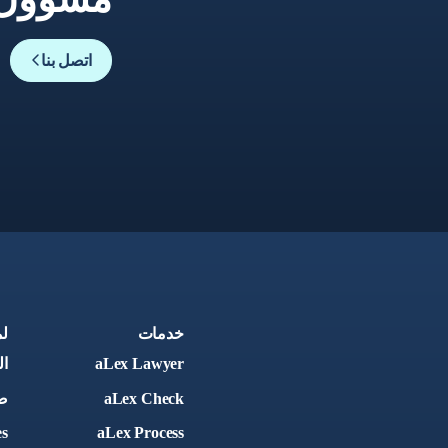
اتصل بنا
خدمات
ل
aLex Lawyer
ا
aLex Check
ص
es
aLex Process