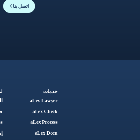
اتصل بنا
خدمات
ل
aLex Lawyer
ا
aLex Check
ص
es
aLex Process
aLex Docu
إر