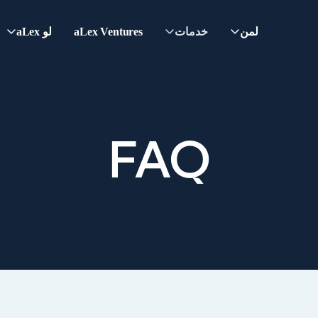
لمن
خدمات
aLex Ventures
لو aLex
FAQ