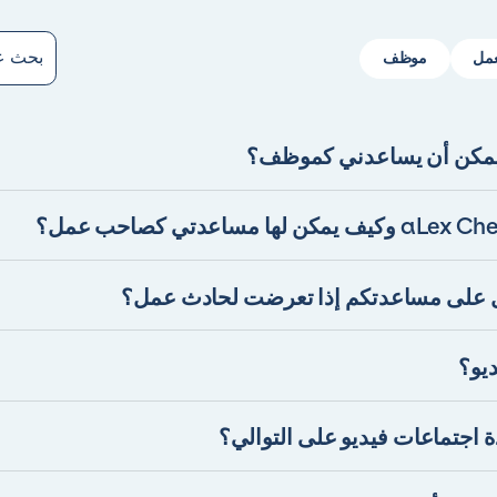
مل
موظف
قدم استشارات قانونية وخدمات في مجال قانون العمل. من
 يمكنك الحصول على إرشاد مهني ومساعدة في مختلف الأسئلة
لاقتك الوظيفية.
aL يتيح لك رفع مستنداتك لمراجعتها من قبل محام في قانون العمل
ديو، مما يضمن أنها تتوافق مع متطلبات القانون.
 على مساعدتكم إذا تعرضت لحادث عمل؟
من خلال خدمة aLex Process، ستحصل على وصول إلى محام يساعدك عبر
دك في فهم حقوقك في مثل هذه الحالة.
يو؟
يستمر اجتماع فيديو مع محامٍ في قانون العمل على منصة aLex لمدة 30 دقيقة
 اجتماعات فيديو على التوالي؟
اجتماعات فيديو متتالية إذا كنت ترغب في ذلك. نحن هنا