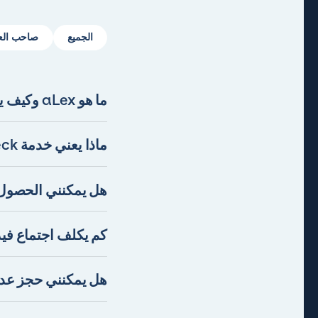
الجميع
صاحب الع
ما هو aLex وكيف يمكن أن يساعدني كموظف؟
aLex هي منصة ت
خلال aLex،
ماذا يعني خدمة aLex Check وكيف يمكن لها مساعدتي كصاحب عمل؟
والمواقف المتعلقة بع
ex Check
قبل اجتماعك عبر الفي
هل يمكنني الحصول
كامل العملية ويساع
كم يكلف اجتماع فيد
ويكلف 499 كرونة.
هل يمكنني حجز عدة
نعم، يمكنك حجز عدة 