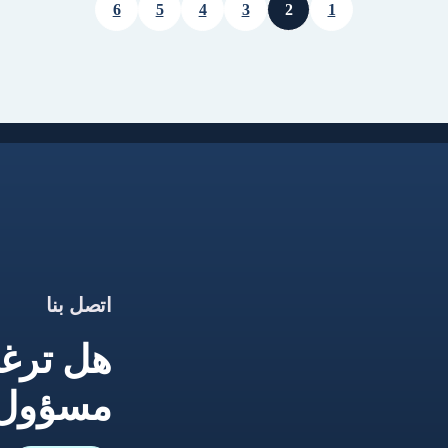
6
5
4
3
2
1
اتصل بنا
هل ترغ
مسؤول ا