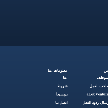
من
معلومات عنا
لموظف
عنا
احب العمل
شروط
aLex Ventur
بريسيدا
سال ردود الفعل
اتصل بنا