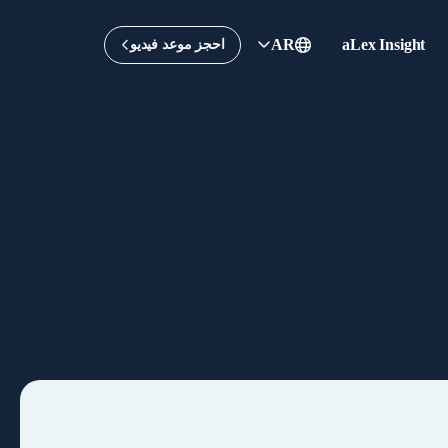
AR
aLex Insight
احجز موعد فيديو