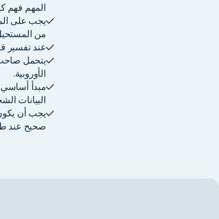
المهم فهم كيف
يجب على المس
من المستحيل 
عند تفسير قا
يتحمل صاحب ا
الأوروبية.
مبدأ أساسي 
البيانات الش
يجب أن يكون
صحيح عند ط