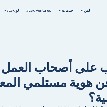
لمن
خدمات
aLex Ventures
لو aLex
 على أصحاب العمل 
 عن هوية مستلمي الم
ة؟