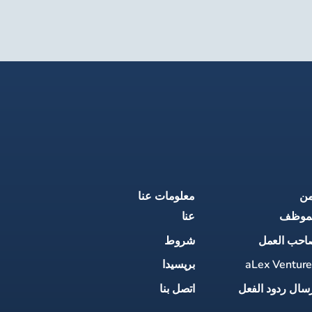
من
معلومات عنا
لموظف
عنا
احب العمل
شروط
aLex Ventur
بريسيدا
سال ردود الفعل
اتصل بنا