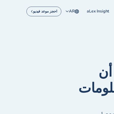
AR
aLex Insight
احجز موعد فيديو
أن
علومات