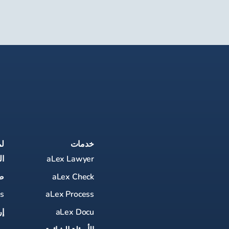
خدمات
ل
aLex Lawyer
ا
aLex Check
ص
es
aLex Process
aLex Docu
إر