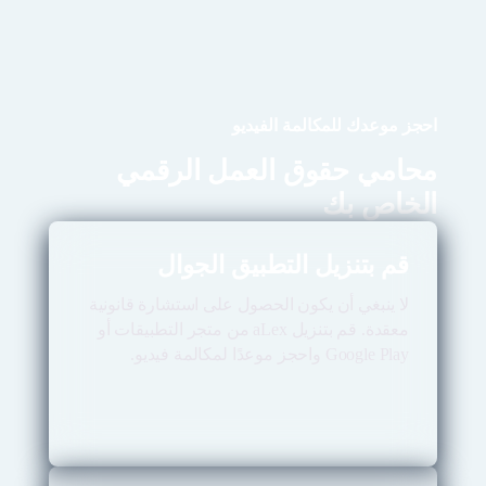
احجز موعدك للمكالمة الفيديو
محامي حقوق العمل الرقمي
الخاص بك
قم بتنزيل التطبيق الجوال
لا ينبغي أن يكون الحصول على استشارة قانونية
معقدة. قم بتنزيل aLex من متجر التطبيقات أو
Google Play واحجز موعدًا لمكالمة فيديو.