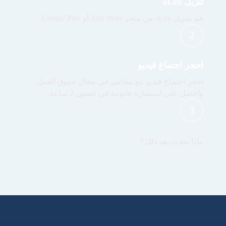
تنزيل aLex
قم بتنزيل aLex من متجر App Store أو Google Play.
2
احجز اجتماع فيديو
احجز اجتماع فيديو مع محامي في مجال حقوق العمل
واحصل على استشارة قانونية في غضون 2 ساعة.
3
ماذا يحدث بعد ذلك؟