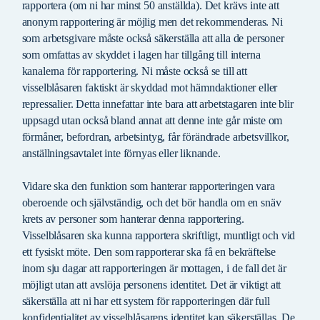
rapportera (om ni har minst 50 anställda). Det krävs inte att
anonym rapportering är möjlig men det rekommenderas. Ni
som arbetsgivare måste också säkerställa att alla de personer
som omfattas av skyddet i lagen har tillgång till interna
kanalerna för rapportering. Ni måste också se till att
visselblåsaren faktiskt är skyddad mot hämndaktioner eller
repressalier. Detta innefattar inte bara att arbetstagaren inte blir
uppsagd utan också bland annat att denne inte går miste om
förmåner, befordran, arbetsintyg, får förändrade arbetsvillkor,
anställningsavtalet inte förnyas eller liknande.
Vidare ska den funktion som hanterar rapporteringen vara
oberoende och självständig, och det bör handla om en snäv
krets av personer som hanterar denna rapportering.
Visselblåsaren ska kunna rapportera skriftligt, muntligt och vid
ett fysiskt möte. Den som rapporterar ska få en bekräftelse
inom sju dagar att rapporteringen är mottagen, i de fall det är
möjligt utan att avslöja personens identitet. Det är viktigt att
säkerställa att ni har ett system för rapporteringen där full
konfidentialitet av visselblåsarens identitet kan säkerställas. De