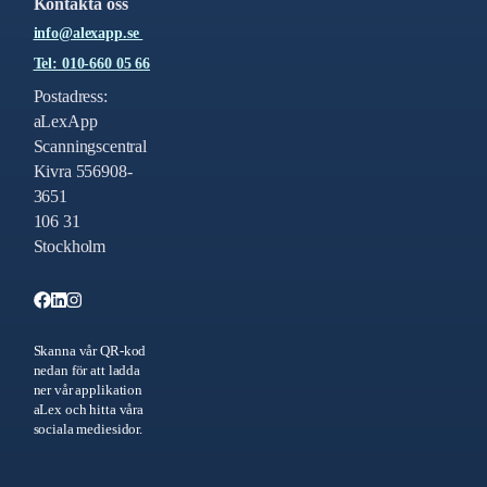
Kontakta oss
info@alexapp.se
Tel: 010-660 05 66
Postadress:
aLexApp
Scanningscentral
Kivra 556908-
3651
106 31
Stockholm
Skanna vår QR-kod
nedan för att ladda
ner vår applikation
aLex och hitta våra
sociala mediesidor.