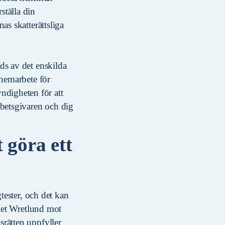
rställa din
as skatterättsliga
ds av det enskilda
 hemarbete för
digheten för att
betsgivaren och dig
 göra ett
tester, och det kan
llet Wretlund mot
rätten uppfyller