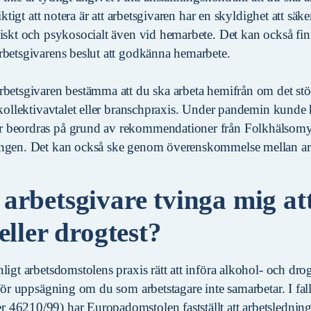
Viktigt att notera är att arbetsgivaren har en skyldighet att säke
iskt och psykosocialt även vid hemarbete. Det kan också finn
rbetsgivarens beslut att godkänna hemarbete.
rbetsgivaren bestämma att du ska arbeta hemifrån om det stö
, kollektivavtalet eller branschpraxis. Under pandemin kunde
 beordras på grund av rekommendationer från Folkhälsomyn
ingen. Det kan också ske genom överenskommelse mellan ar
arbetsgivare tvinga mig att
eller drogtest?
ligt arbetsdomstolens praxis rätt att införa alkohol- och drog
 för uppsägning om du som arbetstagare inte samarbetar. I fa
46210/99) har Europadomstolen fastställt att arbetslednings