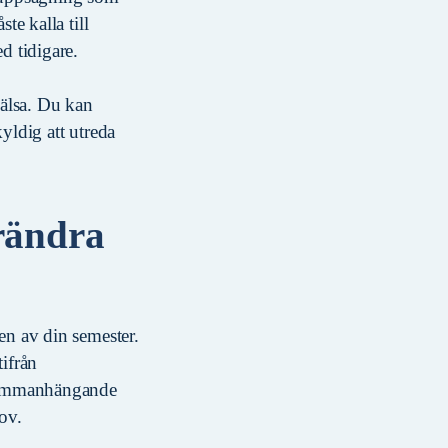
e kalla till
d tidigare.
hälsa. Du kan
yldig att utreda
rändra
n av din semester.
tifrån
 sammanhängande
ehov.