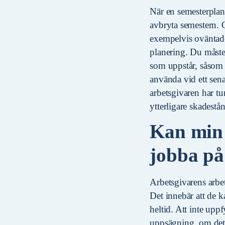
När en semesterplan
avbryta semestern. 
exempelvis oväntade
planering. Du måste
som uppstår, såsom 
använda vid ett sena
arbetsgivaren har t
ytterligare skadestå
Kan min 
jobba på 
Arbetsgivarens arbe
Det innebär att de k
heltid. Att inte upp
uppsägning, om det i