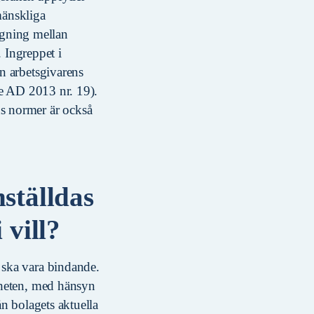
mänskliga
ägning mellan
. Ingreppet i
en arbetsgivarens
(se AD 2013 nr. 19).
s normer är också
ställdas
 vill?
 ska vara bindande.
amheten, med hänsyn
ån bolagets aktuella