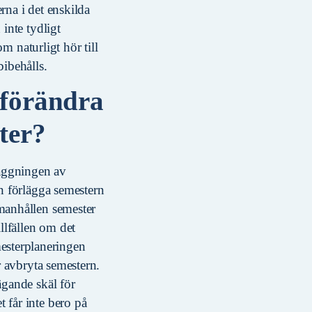
rna i det enskilda
inte tydligt
om naturligt hör till
bibehålls.
 förändra
ster?
läggningen av
an förlägga semestern
mmanhållen semester
llfällen om det
esterplaneringen
r avbryta semestern.
ägande skäl för
 får inte bero på