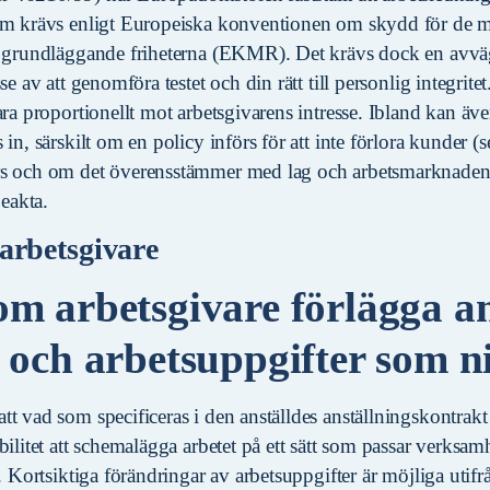
som krävs enligt Europeiska konventionen om skydd för de 
de grundläggande friheterna (EKMR). Det krävs dock en avv
se av att genomföra testet och din rätt till personlig integritet
ara proportionellt mot arbetsgivarens intresse. Ibland kan äv
 in, särskilt om en policy införs för att inte förlora kunder 
rs och om det överensstämmer med lag och arbetsmarknaden
beakta.
 arbetsgivare
om arbetsgivare förlägga an
 och arbetsuppgifter som ni
t vad som specificeras i den anställdes anställningskontrakt
bilitet att schemalägga arbetet på ett sätt som passar verks
s. Kortsiktiga förändringar av arbetsuppgifter är möjliga utifr