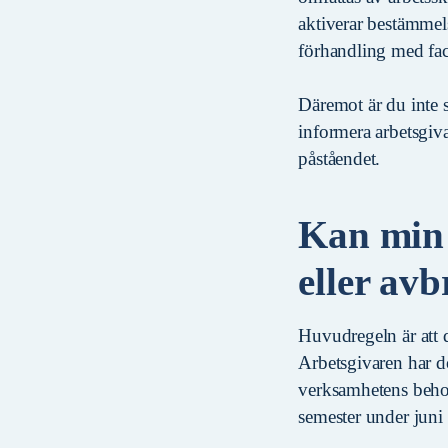
aktiverar bestämmel
förhandling med fac
Däremot är du inte s
informera arbetsgiva
påståendet.
Kan min 
eller av
Huvudregeln är att 
Arbetsgivaren har do
verksamhetens beho
semester under juni