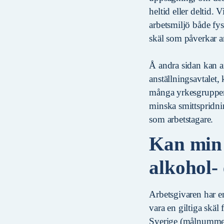
heltid eller deltid. 
arbetsmiljö både fys
skäl som påverkar a
Å andra sidan kan a
anställningsavtalet
många yrkesgrupper
minska smittspridn
som arbetstagare.
Kan min 
alkohol- 
Arbetsgivaren har en
vara en giltiga skäl
Sverige (målnummer 