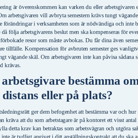
ering är överenskommen kan varken du eller arbetsgivaren en
Om arbetsgivaren vill avbryta semestern krävs tungt vägande
 förändringar i verksamheten som är nödvändiga och inte b
 då följa arbetsgivarens beslut men ska kompenseras för eve
förbokade resor som måste avbokas. Du får dina även semeste
re tillfälle. Kompensation för avbruten semester ges vanligt
ungt vägande skäl. Om arbetsgivaren inte kan påvisa sådana 
nd krävas.
arbetsgivare bestämma om
distans eller på plats?
tsledningsrätt ger dem befogenhet att bestämma var och hur a
an kräva att du som arbetstagare är på kontoret ett visst antal
fylla detta krav kan betraktas som arbetsvägran och utgöra sak
nte är tydligt angivet i ditt anställningskontrakt att du ska 