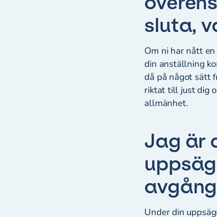
överens
sluta, 
Om ni har nått en 
din anställning k
då på något sätt 
riktat till just di
allmänhet.
Jag är 
uppsägn
avgångs
Under din uppsägn