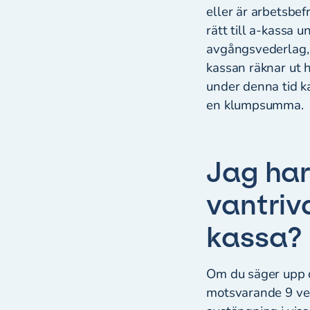
eller är arbetsbef
rätt till a-kassa 
avgångsvederlag, 
kassan räknar ut
under denna tid k
en klumpsumma
Jag har
vantriv
kassa?
Om du säger upp d
motsvarande 9 veck