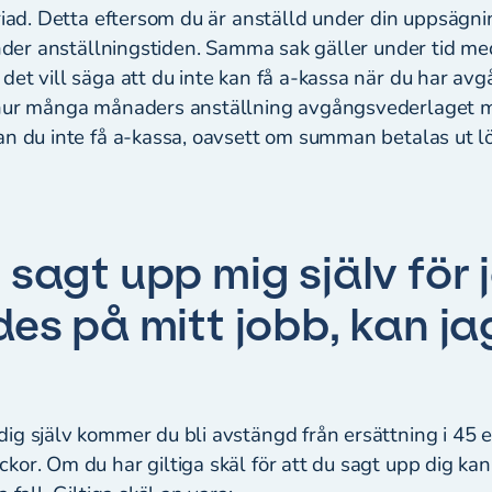
riad. Detta eftersom du är anställd under din uppsägni
under anställningstiden. Samma sak gäller under tid me
det vill säga att du inte kan få a-kassa när du har av
 hur många månaders anställning avgångsvederlaget 
an du inte få a-kassa, oavsett om summan betalas ut 
.
 sagt upp mig själv för 
des på mitt jobb, kan ja
ig själv kommer du bli avstängd från ersättning i 45 
or. Om du har giltiga skäl för att du sagt upp dig kan