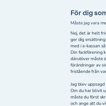
För dig so
Måste jag vara me
Nej, det är helt f
ger dig ersättning
med i a-kassan så 
Din fackförening k
därutöver måste d
förändringar av si
fristående från v
Jag blev uppsagd p
Om du har blivit u
måste du först sk
och ange att du vi