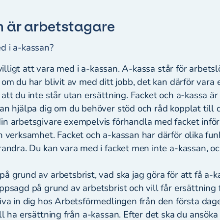
m är arbetstagare
d i a-kassan?
rivilligt att vara med i a-kassan. A-kassa står för arbet
 om du har blivit av med ditt jobb, det kan därför vara 
att du inte står utan ersättning. Facket och a-kassa ä
an hjälpa dig om du behöver stöd och råd kopplat till d
in arbetsgivare exempelvis förhandla med facket inför
n verksamhet. Facket och a-kassan har därför olika fun
arandra. Du kan vara med i facket men inte a-kassan, 
å grund av arbetsbrist, vad ska jag göra för att få a-
ppsagd på grund av arbetsbrist och vill får ersättning
riva in dig hos Arbetsförmedlingen från den första dag
ll ha ersättning från a-kassan. Efter det ska du ansök