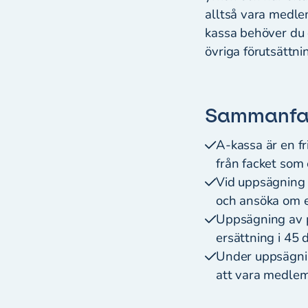
alltså vara medlem
kassa behöver du 
övriga förutsättni
Sammanfat
A-kassa är en fr
från facket som 
Vid uppsägning 
och ansöka om er
Uppsägning av p
ersättning i 45 
Under uppsägnin
att vara medlem 