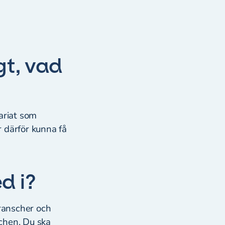
gt, vad
ariat som
 därför kunna få
ed i?
branscher och
chen. Du ska