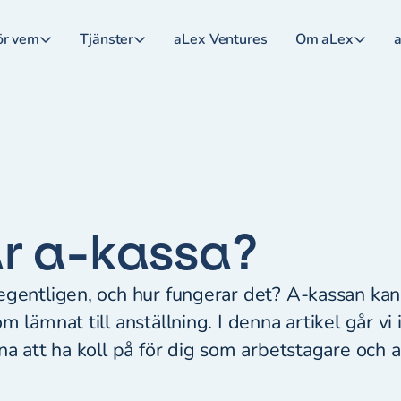
ör vem
Tjänster
aLex Ventures
Om aLex
a
r a-kassa?
egentligen, och hur fungerar det? A-kassan kan 
m lämnat till anställning. I denna artikel går v
na att ha koll på för dig som arbetstagare och 