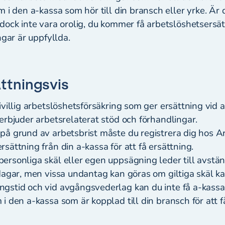
 i den a-kassa som hör till din bransch eller yrke. Är d
dock inte vara orolig, du kommer få arbetslöshetsers
ngar är uppfyllda.
tningsvis
ivillig arbetslöshetsförsäkring som ger ersättning vid a
erbjuder arbetsrelaterat stöd och förhandlingar.
på grund av arbetsbrist måste du registrera dig hos 
sättning från din a-kassa för att få ersättning.
ersonliga skäl eller egen uppsägning leder till avstä
dagar, men vissa undantag kan göras om giltiga skäl k
gstid och vid avgångsvederlag kan du inte få a-kassa, 
i den a-kassa som är kopplad till din bransch för att f