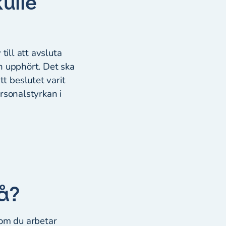
ulle
till att avsluta
n upphört. Det ska
t beslutet varit
ersonalstyrkan i
då?
 om du arbetar