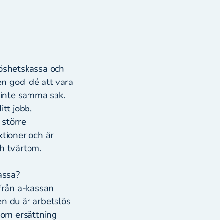
slöshetskassa och
en god idé att vara
r inte samma sak.
itt jobb,
 större
ktioner och är
och tvärtom.
kassa?
 från a-kassan
en du är arbetslös
a om ersättning