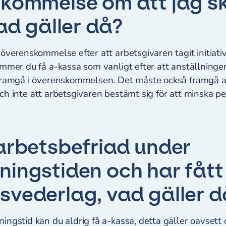
kommelse om att jag sk
vad gäller då?
överenskommelse efter att arbetsgivaren tagit initiativ 
ommer du få a-kassa som vanligt efter att anställninge
framgå i överenskommelsen. Det måste också framgå at
g och inte att arbetsgivaren bestämt sig för att minska p
arbetsbefriad under
ingstiden och har fått
vederlag, vad gäller 
ingstid kan du aldrig få a-kassa, detta gäller oavsett