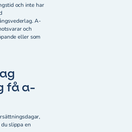
ngstid och inte har
d
gångsvederlag. A-
motsvarar och
löpande eller som
jag
g få a-
ersättningsdagar,
 du slippa en