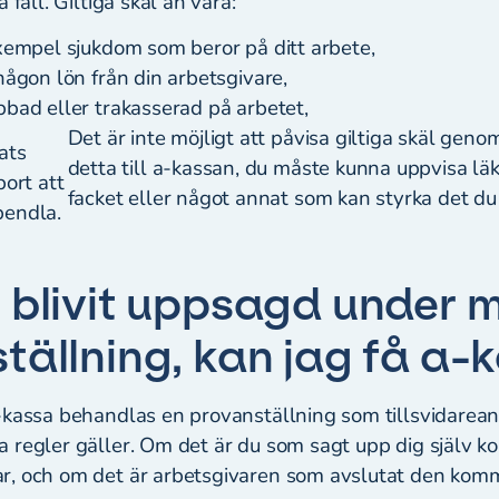
 fall. Giltiga skäl an vara:
exempel sjukdom som beror på ditt arbete,
 någon lön från din arbetsgivare,
bbad eller trakasserad på arbetet,
Det är inte möjligt att påvisa giltiga skäl gen
ats
detta till a-kassan, du måste kunna uppvisa läk
bort att
facket eller något annat som kan styrka det d
pendla.
 blivit uppsagd under m
tällning, kan jag få a
-kassa behandlas en provanställning som tillsvidareans
 regler gäller. Om det är du som sagt upp dig själv 
, och om det är arbetsgivaren som avslutat den komm