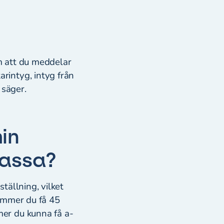
om att du meddelar
arintyg, intyg från
u säger.
in
-kassa?
tällning, vilket
kommer du få 45
er du kunna få a-