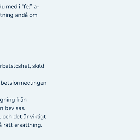
u med i “fel” a-
ättning ändå om
rbetslöshet, skild
Arbetsförmedlingen
ngning från
an bevisas.
och det är viktigt
å rätt ersättning.