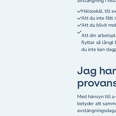
avstängning i vissa
Hälsoskäl, till 
Att du inte fått
Att du blivit mo
Att din arbetspl
flyttar så långt 
du inte kan dag
Jag har
provans
Med hänsyn till a
betyder att samma
avstängningsdagar