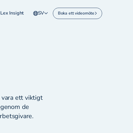
Lex Insight
SV
Boka ett videomöte
vara ett viktigt
i igenom de
arbetsgivare.