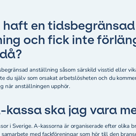
 haft en tidsbegränsad
ing och fick inte förlän
 då?
begränsad anställning såsom särskild visstid eller vik
inte du själv som orsakat arbetslösheten och du kommer
ng när anställningen upphör.
a-kassa ska jag vara m
sor i Sverige. A-kassorna är organiserade efter olika 
a samarbete med fackföreningar som hör till den brans