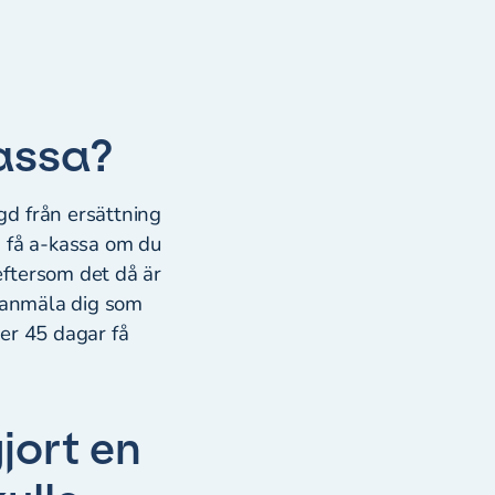
-kassa?
gd från ersättning
n få a-kassa om du
eftersom det då är
k anmäla dig som
er 45 dagar få
jort en