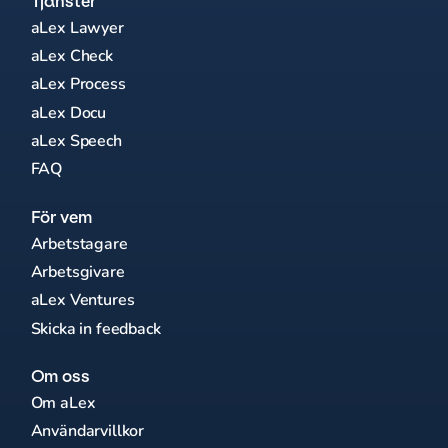
Tjänster
aLex Lawyer
aLex Check
aLex Process
aLex Docu
aLex Speech
FAQ
För vem
Arbetstagare
Arbetsgivare
aLex Ventures
Skicka in feedback
Om oss
Om aLex
Användarvillkor