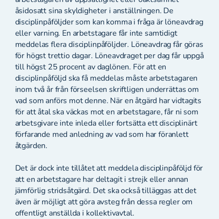
åsidosatt sina skyldigheter i anställningen. De
disciplinpåföljder som kan komma i fråga är löneavdrag
eller varning. En arbetstagare får inte samtidigt
meddelas flera disciplinpåföljder. Löneavdrag får göras
för högst trettio dagar. Löneavdraget per dag får uppgå
till högst 25 procent av daglönen. För att en
disciplinpåföljd ska få meddelas måste arbetstagaren
inom två år från förseelsen skriftligen underrättas om
vad som anförs mot denne. När en åtgärd har vidtagits
för att åtal ska väckas mot en arbetstagare, får ni som
arbetsgivare inte inleda eller fortsätta ett disciplinärt
förfarande med anledning av vad som har föranlett
åtgärden.
Det är dock inte tillåtet att meddela disciplinpåföljd för
att en arbetstagare har deltagit i strejk eller annan
jämförlig stridsåtgärd. Det ska också tilläggas att det
även är möjligt att göra avsteg från dessa regler om
offentligt anställda i kollektivavtal.