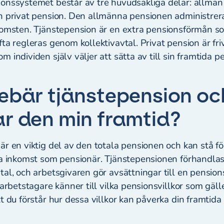
onssystemet består av tre huvudsakliga delar: allmän
h privat pension. Den allmänna pensionen administrer
komsten. Tjänstepension är en extra pensionsförmån s
ta regleras genom kollektivavtal. Privat pension är friv
 individen själv väljer att sätta av till sin framtida p
ebär tjänstepension oc
r den min framtid?
är en viktig del av den totala pensionen och kan stå f
da inkomst som pensionär. Tjänstepensionen förhandlas
al, och arbetsgivaren gör avsättningar till en pension
 arbetstagare känner till vilka pensionsvillkor som gäll
t du förstår hur dessa villkor kan påverka din framtid