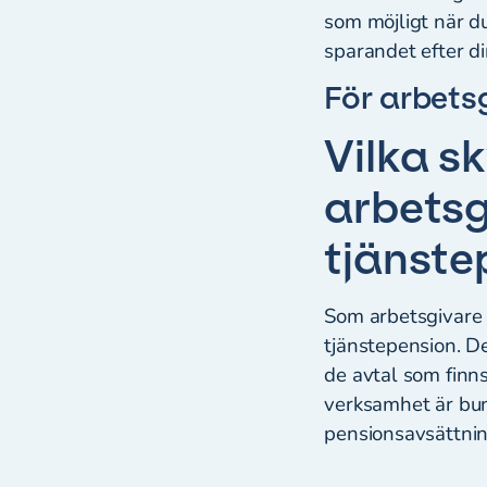
som möjligt när du
sparandet efter din
För arbets
Vilka s
arbetsg
tjänste
Som arbetsgivare h
tjänstepension. De
de avtal som finn
verksamhet är bund
pensionsavsättni