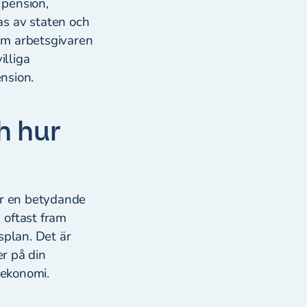
 pension,
as av staten och
om arbetsgivaren
illiga
ension.
h hur
ör en betydande
 oftast fram
splan. Det är
er på din
a ekonomi.