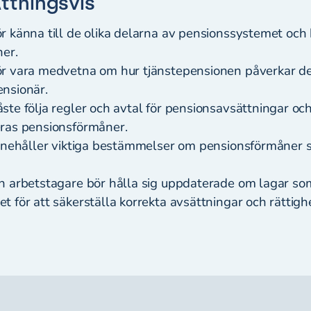
tningsvis
r känna till de olika delarna av pensionssystemet och
ner.
r vara medvetna om hur tjänstepensionen påverkar d
ensionär.
te följa regler och avtal för pensionsavsättningar oc
eras pensionsförmåner.
innehåller viktiga bestämmelser om pensionsförmåner 
h arbetstagare bör hålla sig uppdaterade om lagar so
 för att säkerställa korrekta avsättningar och rättigh