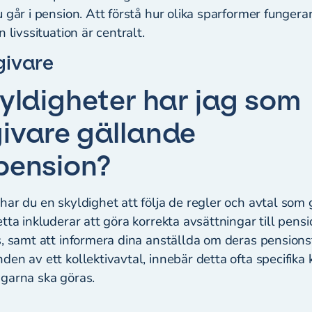
 går i pension. Att förstå hur olika sparformer fungera
 livssituation är centralt.
givare
kyldigheter har jag som
ivare gällande
pension?
ar du en skyldighet att följa de regler och avtal som g
tta inkluderar att göra korrekta avsättningar till pens
s, samt att informera dina anställda om deras pension
en av ett kollektivavtal, innebär detta ofta specifika 
ngarna ska göras.