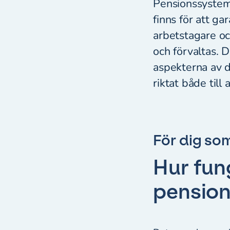
Pensionssysteme
finns för att g
arbetstagare oc
och förvaltas. D
aspekterna av d
riktat både till
För dig so
Hur fun
pensio