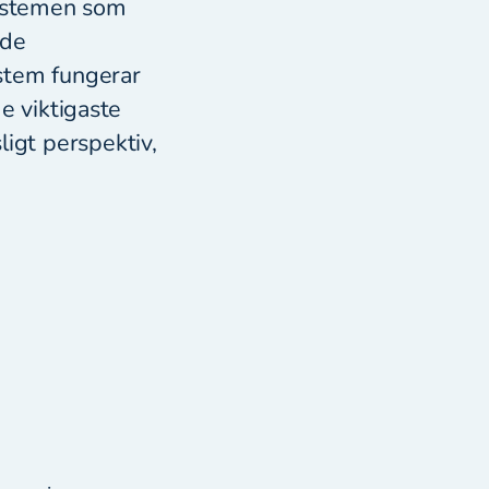
systemen som
åde
ystem fungerar
de viktigaste
igt perspektiv,