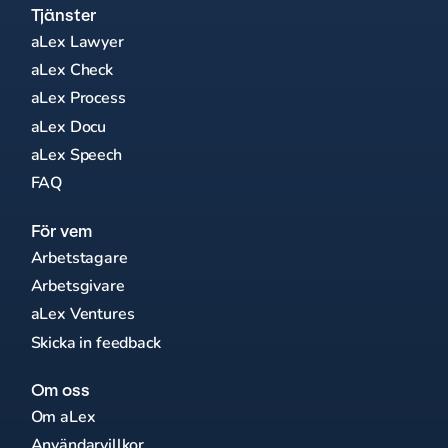
Tjänster
aLex Lawyer
aLex Check
aLex Process
aLex Docu
aLex Speech
FAQ
För vem
Arbetstagare
Arbetsgivare
aLex Ventures
Skicka in feedback
Om oss
Om aLex
Användarvillkor